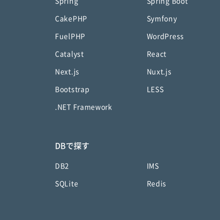
Spring
Spring Boot
CakePHP
Symfony
FuelPHP
WordPress
Catalyst
React
Next.js
Nuxt.js
Bootstrap
LESS
.NET Framework
DBで探す
DB2
IMS
SQLite
Redis