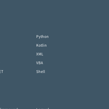
Python
Kotlin
XML
P
VBA
ET
Shell