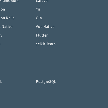
 Framework
Laravel
con
Yii
 on Rails
Gin
t Native
Vue Native
ry
Flutter
s
scikit-learn
QL
PostgreSQL