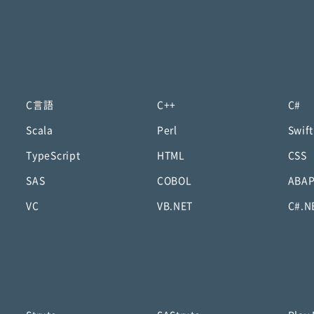
C言語
C++
C#
Scala
Perl
Swift
TypeScript
HTML
CSS
SAS
COBOL
ABA
VC
VB.NET
C#.N