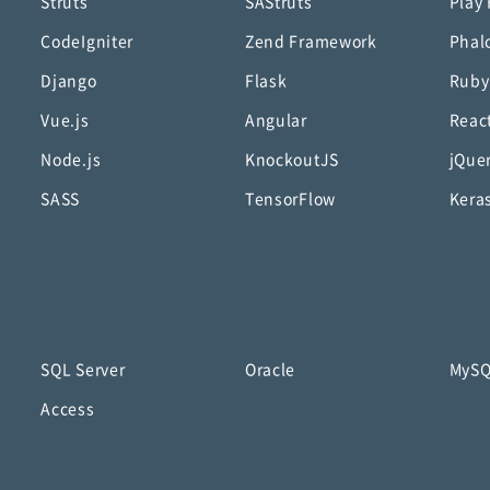
Struts
SAStruts
Play
CodeIgniter
Zend Framework
Phal
Django
Flask
Ruby
Vue.js
Angular
Reac
Node.js
KnockoutJS
jQue
SASS
TensorFlow
Kera
SQL Server
Oracle
MyS
Access