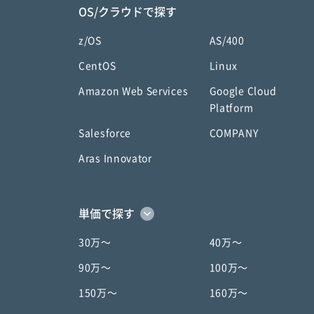
OS/クラウドで探す
z/OS
AS/400
CentOS
Linux
Amazon Web Services
Google Cloud
Platform
Salesforce
COMPANY
Aras Innovator
単価で探す
30万〜
40万〜
90万〜
100万〜
150万〜
160万〜