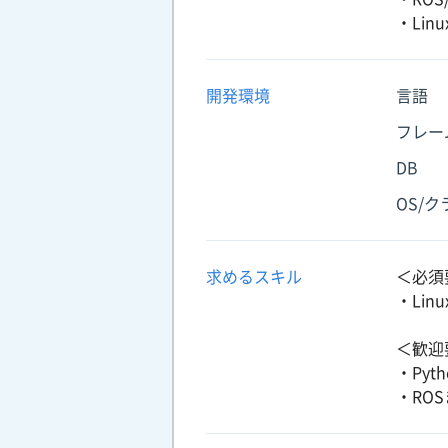
・Li
開発環境
言語
フレー
DB
OS/
求めるスキル
＜必須
・Lin
＜歓迎
・Pyt
・RO