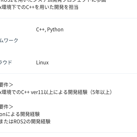
nux環境下でのC++を用いた開発を担当
C++, Python
ムワーク
クラウド
Linux
要件＞
ux環境でのC++ ver11以上による開発経験（5年以上）
要件＞
honによる開発経験
SまたはROS2の開発経験