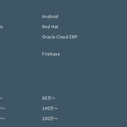
Android
is
Red Hat
Oracle Cloud ERP
o
Firebase
〜
80万〜
万〜
140万〜
万〜
200万〜