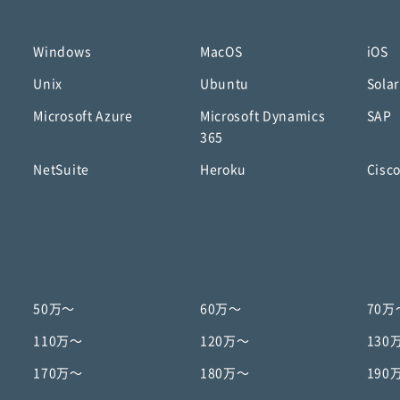
Windows
MacOS
iOS
Unix
Ubuntu
Solar
Microsoft Azure
Microsoft Dynamics
SAP
365
NetSuite
Heroku
Cisc
50万〜
60万〜
70万
110万〜
120万〜
130
170万〜
180万〜
190