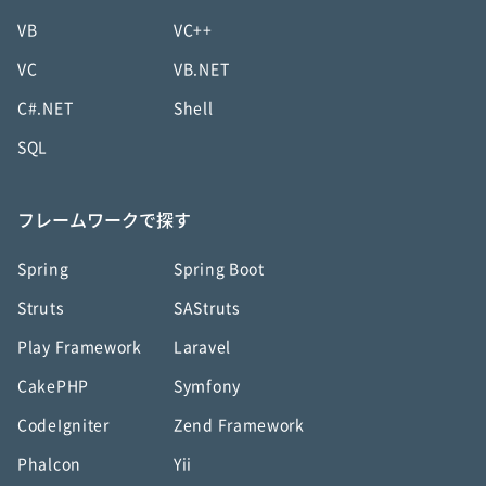
VB
VC++
VC
VB.NET
C#.NET
Shell
SQL
フレームワークで探す
Spring
Spring Boot
Struts
SAStruts
Play Framework
Laravel
CakePHP
Symfony
CodeIgniter
Zend Framework
Phalcon
Yii