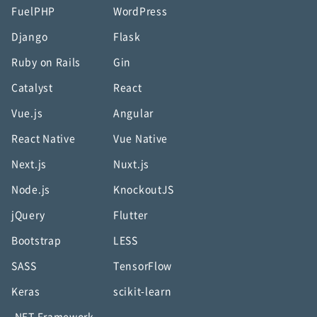
FuelPHP
WordPress
Django
Flask
Ruby on Rails
Gin
Catalyst
React
Vue.js
Angular
React Native
Vue Native
Next.js
Nuxt.js
Node.js
KnockoutJS
jQuery
Flutter
Bootstrap
LESS
SASS
TensorFlow
Keras
scikit-learn