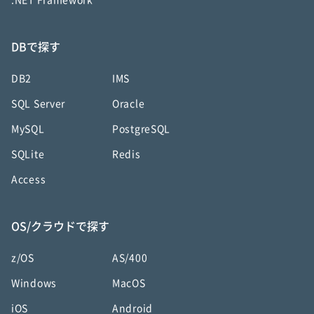
.NET Framework
DBで探す
DB2
IMS
SQL Server
Oracle
MySQL
PostgreSQL
SQLite
Redis
Access
OS/クラウドで探す
z/OS
AS/400
Windows
MacOS
iOS
Android