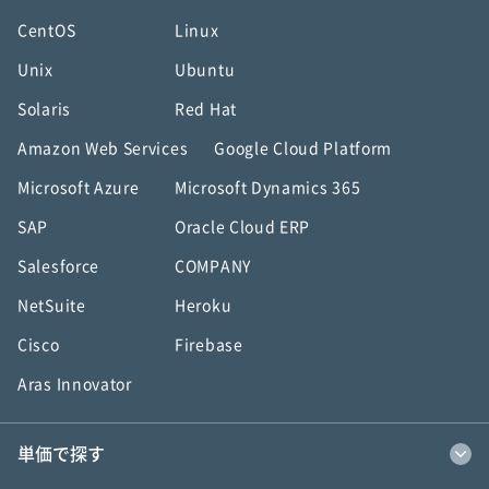
CentOS
Linux
Unix
Ubuntu
Solaris
Red Hat
Amazon Web Services
Google Cloud Platform
Microsoft Azure
Microsoft Dynamics 365
SAP
Oracle Cloud ERP
Salesforce
COMPANY
NetSuite
Heroku
Cisco
Firebase
Aras Innovator
単価で探す