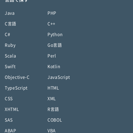
Java
PHP
C言語
C++
C#
Python
Ruby
Go言語
Scala
Perl
Swift
Kotlin
Objective-C
JavaScript
TypeScript
HTML
CSS
XML
XHTML
R言語
SAS
COBOL
ABAP
VBA