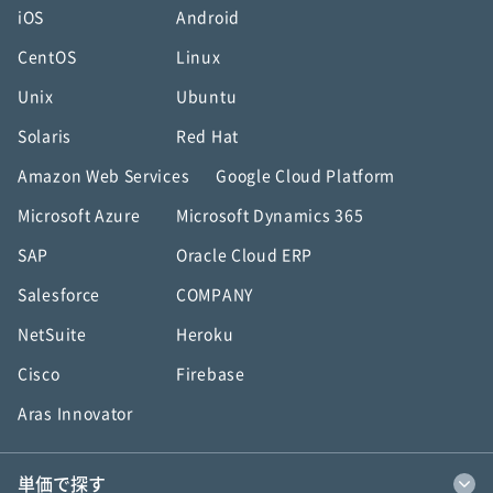
iOS
Android
CentOS
Linux
Unix
Ubuntu
Solaris
Red Hat
Amazon Web Services
Google Cloud Platform
Microsoft Azure
Microsoft Dynamics 365
SAP
Oracle Cloud ERP
Salesforce
COMPANY
NetSuite
Heroku
Cisco
Firebase
Aras Innovator
単価で探す