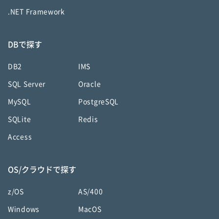
.NET Framework
DBで探す
DB2
IMS
SQL Server
Oracle
MySQL
PostgreSQL
SQLite
Redis
Access
OS/クラウドで探す
z/OS
AS/400
Windows
MacOS