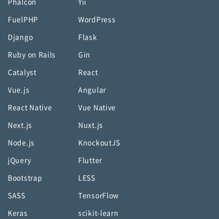
Phalcon
Yii
FuelPHP
WordPress
Django
Flask
Ruby on Rails
Gin
Catalyst
React
Vue.js
Angular
React Native
Vue Native
Next.js
Nuxt.js
Node.js
KnockoutJS
jQuery
Flutter
Bootstrap
LESS
SASS
TensorFlow
Keras
scikit-learn