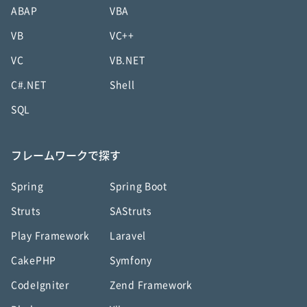
ABAP
VBA
VB
VC++
VC
VB.NET
C#.NET
Shell
SQL
フレームワークで探す
Spring
Spring Boot
Struts
SAStruts
Play Framework
Laravel
CakePHP
Symfony
CodeIgniter
Zend Framework