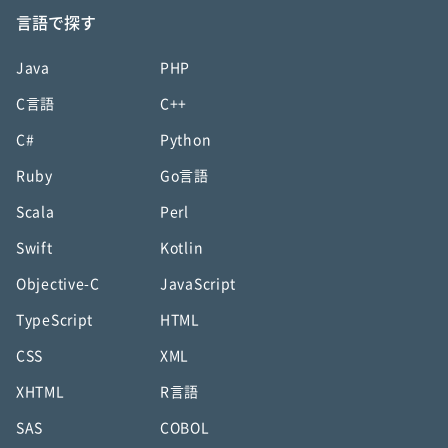
言語で探す
Java
PHP
C言語
C++
C#
Python
Ruby
Go言語
Scala
Perl
Swift
Kotlin
Objective-C
JavaScript
TypeScript
HTML
CSS
XML
XHTML
R言語
SAS
COBOL