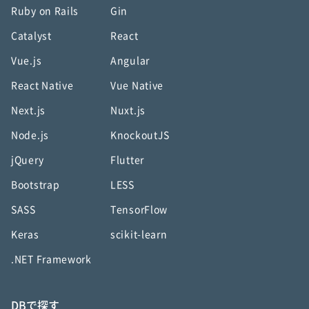
Ruby on Rails
Gin
Catalyst
React
Vue.js
Angular
React Native
Vue Native
Next.js
Nuxt.js
Node.js
KnockoutJS
jQuery
Flutter
Bootstrap
LESS
SASS
TensorFlow
Keras
scikit-learn
.NET Framework
DBで探す