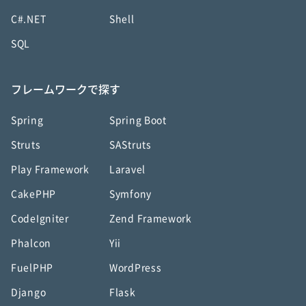
C#.NET
Shell
SQL
フレームワークで探す
Spring
Spring Boot
Struts
SAStruts
Play Framework
Laravel
CakePHP
Symfony
CodeIgniter
Zend Framework
Phalcon
Yii
FuelPHP
WordPress
Django
Flask