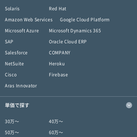
Solaris
Red Hat
Amazon Web Services
Google Cloud Platform
Microsoft Azure
Microsoft Dynamics 365
SAP
Oracle Cloud ERP
Salesforce
COMPANY
NetSuite
Heroku
Cisco
Firebase
Aras Innovator
単価で探す
30万〜
40万〜
50万〜
60万〜