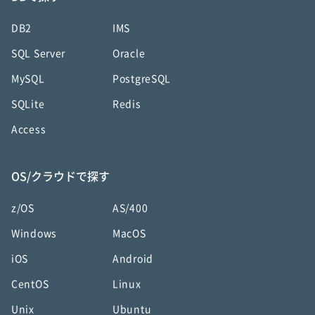
DB2
IMS
SQL Server
Oracle
MySQL
PostgreSQL
SQLite
Redis
Access
OS/クラウドで探す
z/OS
AS/400
Windows
MacOS
iOS
Android
CentOS
Linux
Unix
Ubuntu