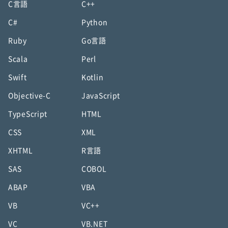
C言語
C++
C#
Python
Ruby
Go言語
Scala
Perl
Swift
Kotlin
Objective-C
JavaScript
TypeScript
HTML
CSS
XML
XHTML
R言語
SAS
COBOL
ABAP
VBA
VB
VC++
VC
VB.NET