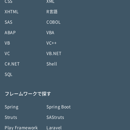
CSS
XML
XHTML
R言語
SAS
COBOL
ABAP
VBA
VB
VC++
VC
VB.NET
C#.NET
Shell
SQL
フレームワークで探す
Spring
Spring Boot
Struts
SAStruts
Play Framework
Laravel