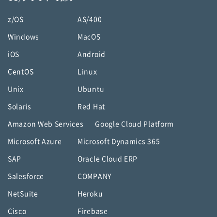
z/OS
AS/400
Windows
MacOS
iOS
Android
CentOS
Linux
Unix
Ubuntu
Solaris
Red Hat
Amazon Web Services
Google Cloud Platform
Microsoft Azure
Microsoft Dynamics 365
SAP
Oracle Cloud ERP
Salesforce
COMPANY
NetSuite
Heroku
Cisco
Firebase