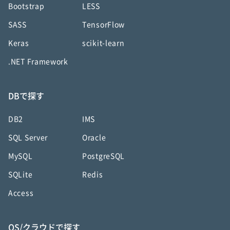
Bootstrap
LESS
SASS
TensorFlow
Keras
scikit-learn
.NET Framework
DBで探す
DB2
IMS
SQL Server
Oracle
MySQL
PostgreSQL
SQLite
Redis
Access
OS/クラウドで探す