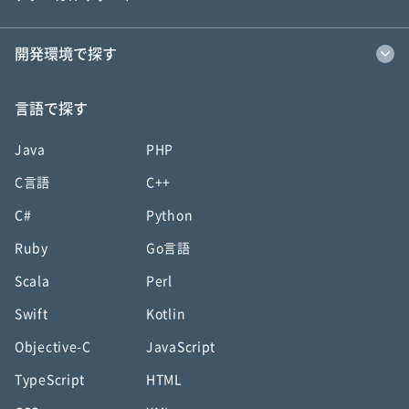
開発環境で探す
言語で探す
Java
PHP
C言語
C++
C#
Python
Ruby
Go言語
Scala
Perl
Swift
Kotlin
Objective-C
JavaScript
TypeScript
HTML