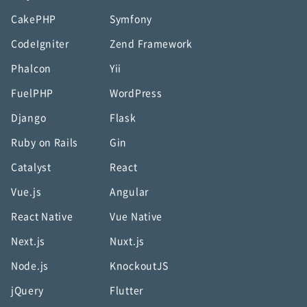
CakePHP
Symfony
CodeIgniter
Zend Framework
Phalcon
Yii
FuelPHP
WordPress
Django
Flask
Ruby on Rails
Gin
Catalyst
React
Vue.js
Angular
React Native
Vue Native
Next.js
Nuxt.js
Node.js
KnockoutJS
jQuery
Flutter