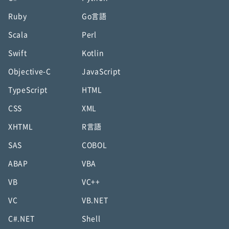
Ruby
Go言語
Scala
Perl
Swift
Kotlin
Objective-C
JavaScript
TypeScript
HTML
CSS
XML
XHTML
R言語
SAS
COBOL
ABAP
VBA
VB
VC++
VC
VB.NET
C#.NET
Shell