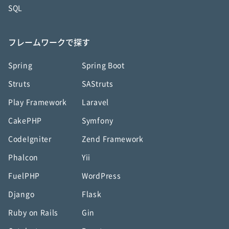
SQL
フレームワークで探す
Spring
Spring Boot
Struts
SAStruts
Play Framework
Laravel
CakePHP
Symfony
CodeIgniter
Zend Framework
Phalcon
Yii
FuelPHP
WordPress
Django
Flask
Ruby on Rails
Gin