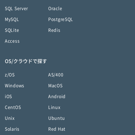
SQL Server
Oracle
MySQL
PostgreSQL
SQLite
Redis
Access
OS/クラウドで探す
z/OS
AS/400
Windows
MacOS
iOS
Android
CentOS
Linux
Unix
Ubuntu
Solaris
Red Hat