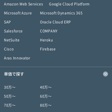
Amazon Web Services
Google Cloud Platform
Microsoft Azure
Microsoft Dynamics 365
SAP
Oracle Cloud ERP
Salesforce
COMPANY
NetSuite
Heroku
Cisco
Firebase
Aras Innovator
単価で探す
30万〜
40万〜
50万〜
60万〜
70万〜
80万〜