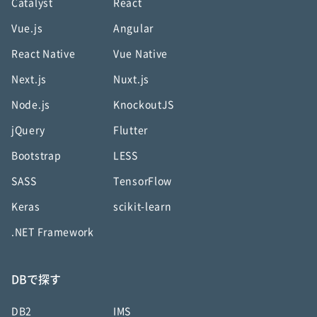
Catalyst
React
Vue.js
Angular
React Native
Vue Native
Next.js
Nuxt.js
Node.js
KnockoutJS
jQuery
Flutter
Bootstrap
LESS
SASS
TensorFlow
Keras
scikit-learn
.NET Framework
DBで探す
DB2
IMS