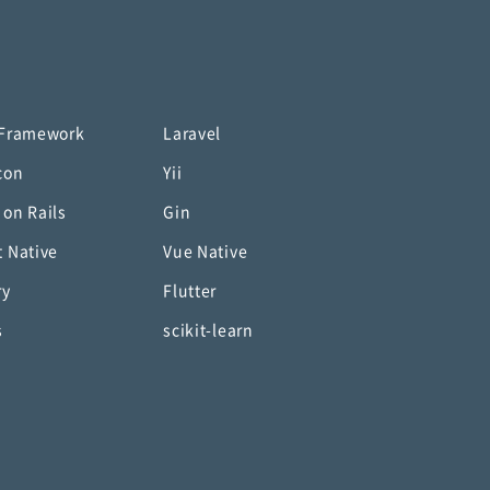
 Framework
Laravel
con
Yii
 on Rails
Gin
t Native
Vue Native
ry
Flutter
s
scikit-learn