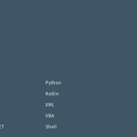
Python
Kotlin
XML
P
VBA
ET
Shell