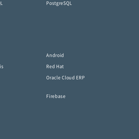
QL
PostgreSQL
Android
is
Red Hat
Oracle Cloud ERP
o
Firebase