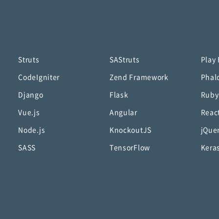
Struts
SAStruts
Play
CodeIgniter
Zend Framework
Phal
Django
Flask
Ruby
Vue.js
Angular
Reac
Node.js
KnockoutJS
jQue
SASS
TensorFlow
Kera