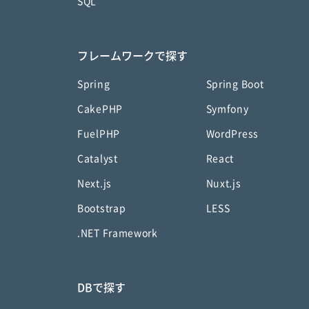
SQL
フレームワークで探す
Spring
Spring Boot
CakePHP
Symfony
FuelPHP
WordPress
Catalyst
React
Next.js
Nuxt.js
Bootstrap
LESS
.NET Framework
DBで探す