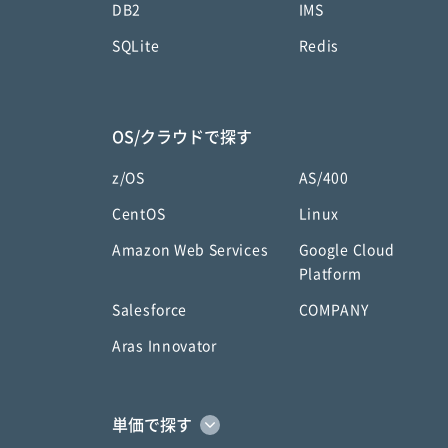
DB2
IMS
SQLite
Redis
OS/クラウドで探す
z/OS
AS/400
CentOS
Linux
Amazon Web Services
Google Cloud
Platform
Salesforce
COMPANY
Aras Innovator
単価で探す