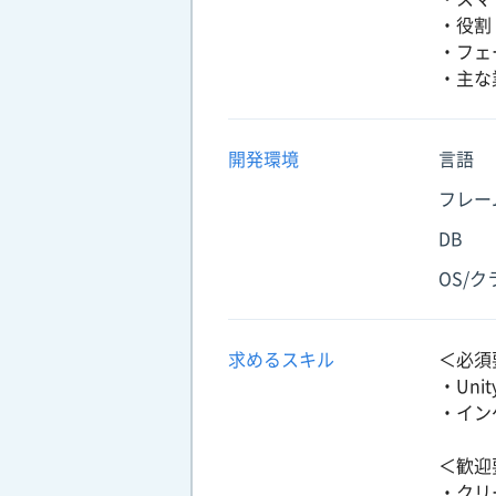
・役割
・フェ
・主な
開発環境
言語
フレー
DB
OS/
求めるスキル
＜必須
・Un
・イン
＜歓迎
・クリ