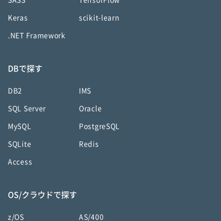
SASS
TensorFlow
Keras
scikit-learn
.NET Framework
DBで探す
DB2
IMS
SQL Server
Oracle
MySQL
PostgreSQL
SQLite
Redis
Access
OS/クラウドで探す
z/OS
AS/400