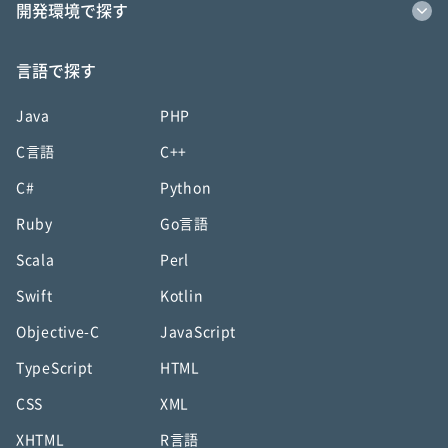
開発環境で探す
言語で探す
Java
PHP
C言語
C++
C#
Python
Ruby
Go言語
Scala
Perl
Swift
Kotlin
Objective-C
JavaScript
TypeScript
HTML
CSS
XML
XHTML
R言語