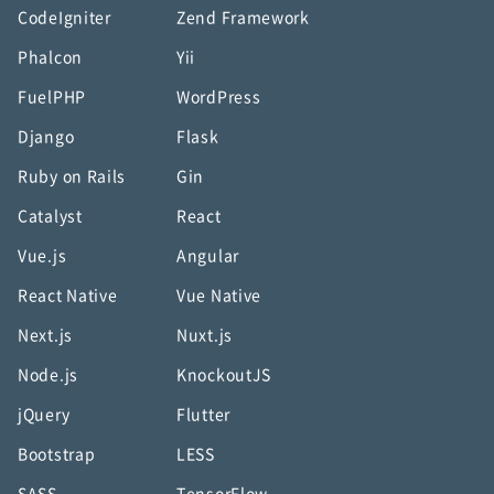
CodeIgniter
Zend Framework
Phalcon
Yii
FuelPHP
WordPress
Django
Flask
Ruby on Rails
Gin
Catalyst
React
Vue.js
Angular
React Native
Vue Native
Next.js
Nuxt.js
Node.js
KnockoutJS
jQuery
Flutter
Bootstrap
LESS