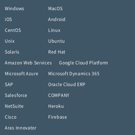
Windows
MacOS
iOS
Android
CentOS
Linux
Unix
Ubuntu
Solaris
Red Hat
Amazon Web Services
Google Cloud Platform
Microsoft Azure
Microsoft Dynamics 365
SAP
Oracle Cloud ERP
Salesforce
COMPANY
NetSuite
Heroku
Cisco
Firebase
Aras Innovator