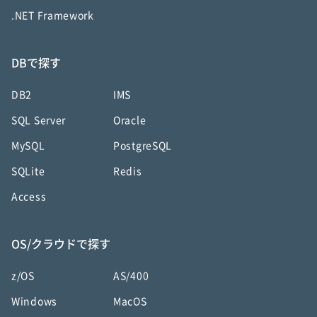
.NET Framework
DBで探す
DB2
IMS
SQL Server
Oracle
MySQL
PostgreSQL
SQLite
Redis
Access
OS/クラウドで探す
z/OS
AS/400
Windows
MacOS