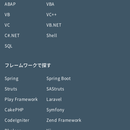
ABAP
VBA
VB
VC++
VC
VB.NET
C#.NET
Shell
SQL
フレームワークで探す
Spring
Spring Boot
Struts
SAStruts
Play Framework
Laravel
CakePHP
Symfony
CodeIgniter
Zend Framework