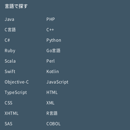
言語で探す
Java
PHP
C言語
C++
C#
Python
Ruby
Go言語
Scala
Perl
Swift
Kotlin
Objective-C
JavaScript
TypeScript
HTML
CSS
XML
XHTML
R言語
SAS
COBOL