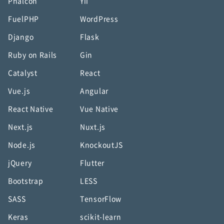
Phalcon
Yii
FuelPHP
WordPress
Django
Flask
Ruby on Rails
Gin
Catalyst
React
Vue.js
Angular
React Native
Vue Native
Next.js
Nuxt.js
Node.js
KnockoutJS
jQuery
Flutter
Bootstrap
LESS
SASS
TensorFlow
Keras
scikit-learn