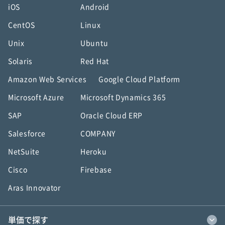
iOS
Android
CentOS
Linux
Unix
Ubuntu
Solaris
Red Hat
Amazon Web Services
Google Cloud Platform
Microsoft Azure
Microsoft Dynamics 365
SAP
Oracle Cloud ERP
Salesforce
COMPANY
NetSuite
Heroku
Cisco
Firebase
Aras Innovator
単価で探す