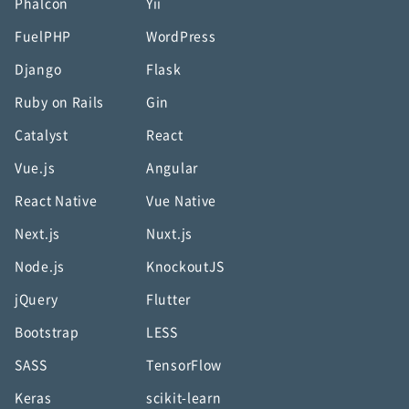
Phalcon
Yii
FuelPHP
WordPress
Django
Flask
Ruby on Rails
Gin
Catalyst
React
Vue.js
Angular
React Native
Vue Native
Next.js
Nuxt.js
Node.js
KnockoutJS
jQuery
Flutter
Bootstrap
LESS
SASS
TensorFlow
Keras
scikit-learn