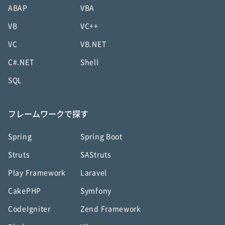
ABAP
VBA
VB
VC++
VC
VB.NET
C#.NET
Shell
SQL
フレームワークで探す
Spring
Spring Boot
Struts
SAStruts
Play Framework
Laravel
CakePHP
Symfony
CodeIgniter
Zend Framework