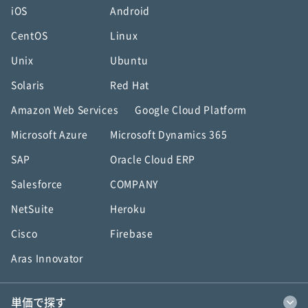
iOS
Android
CentOS
Linux
Unix
Ubuntu
Solaris
Red Hat
Amazon Web Services
Google Cloud Platform
Microsoft Azure
Microsoft Dynamics 365
SAP
Oracle Cloud ERP
Salesforce
COMPANY
NetSuite
Heroku
Cisco
Firebase
Aras Innovator
単価で探す