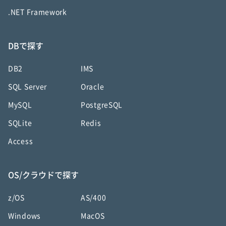
.NET Framework
DBで探す
DB2
IMS
SQL Server
Oracle
MySQL
PostgreSQL
SQLite
Redis
Access
OS/クラウドで探す
z/OS
AS/400
Windows
MacOS