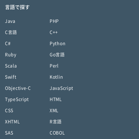
言語で探す
Java
PHP
C言語
C++
C#
Python
Ruby
Go言語
Scala
Perl
Swift
Kotlin
Objective-C
JavaScript
TypeScript
HTML
CSS
XML
XHTML
R言語
SAS
COBOL