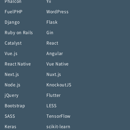
Phalcon
Yii
FuelPHP
WordPress
Django
Flask
Ruby on Rails
Gin
Catalyst
React
Vue.js
Angular
React Native
Vue Native
Next.js
Nuxt.js
Node.js
KnockoutJS
jQuery
Flutter
Bootstrap
LESS
SASS
TensorFlow
Keras
scikit-learn