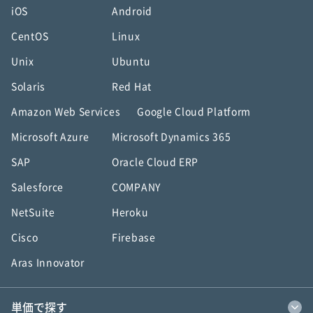
iOS
Android
CentOS
Linux
Unix
Ubuntu
Solaris
Red Hat
Amazon Web Services
Google Cloud Platform
Microsoft Azure
Microsoft Dynamics 365
SAP
Oracle Cloud ERP
Salesforce
COMPANY
NetSuite
Heroku
Cisco
Firebase
Aras Innovator
単価で探す