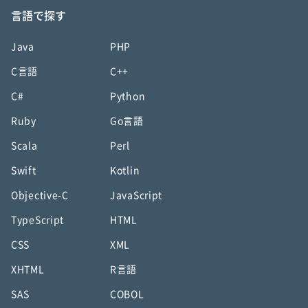
言語で探す
Java
PHP
C言語
C++
C#
Python
Ruby
Go言語
Scala
Perl
Swift
Kotlin
Objective-C
JavaScript
TypeScript
HTML
CSS
XML
XHTML
R言語
SAS
COBOL