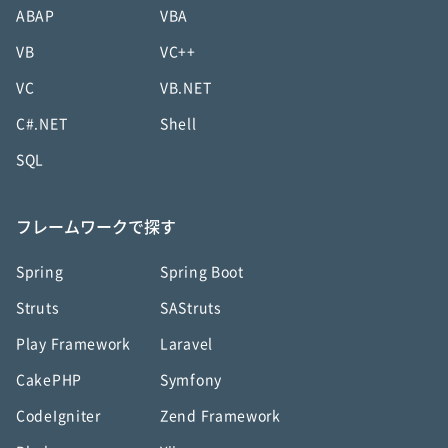
ABAP
VBA
VB
VC++
VC
VB.NET
C#.NET
Shell
SQL
フレームワークで探す
Spring
Spring Boot
Struts
SAStruts
Play Framework
Laravel
CakePHP
Symfony
CodeIgniter
Zend Framework