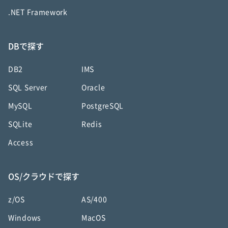
.NET Framework
DBで探す
DB2
IMS
SQL Server
Oracle
MySQL
PostgreSQL
SQLite
Redis
Access
OS/クラウドで探す
z/OS
AS/400
Windows
MacOS