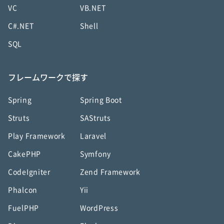
VC
VB.NET
C#.NET
Shell
SQL
フレームワークで探す
Spring
Spring Boot
Struts
SAStruts
Play Framework
Laravel
CakePHP
Symfony
CodeIgniter
Zend Framework
Phalcon
Yii
FuelPHP
WordPress