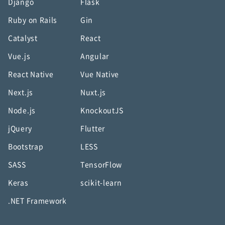
Django
Flask
Ruby on Rails
Gin
Catalyst
React
Vue.js
Angular
React Native
Vue Native
Next.js
Nuxt.js
Node.js
KnockoutJS
jQuery
Flutter
Bootstrap
LESS
SASS
TensorFlow
Keras
scikit-learn
.NET Framework