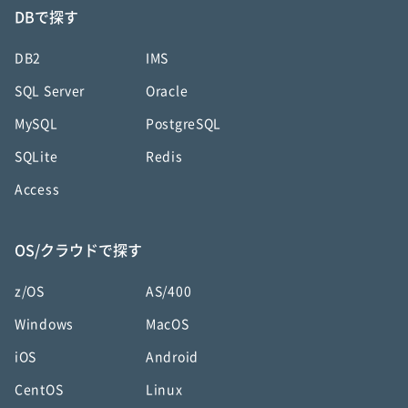
DBで探す
DB2
IMS
SQL Server
Oracle
MySQL
PostgreSQL
SQLite
Redis
Access
OS/クラウドで探す
z/OS
AS/400
Windows
MacOS
iOS
Android
CentOS
Linux