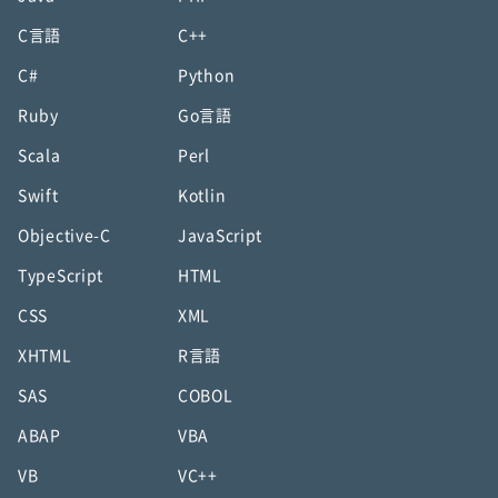
C言語
C++
C#
Python
Ruby
Go言語
Scala
Perl
Swift
Kotlin
Objective-C
JavaScript
TypeScript
HTML
CSS
XML
XHTML
R言語
SAS
COBOL
ABAP
VBA
VB
VC++