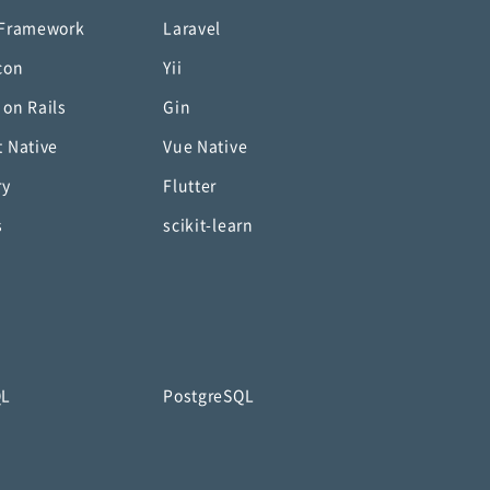
 Framework
Laravel
con
Yii
 on Rails
Gin
t Native
Vue Native
ry
Flutter
s
scikit-learn
QL
PostgreSQL