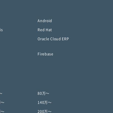
Android
is
Red Hat
Oracle Cloud ERP
o
Firebase
〜
80万〜
万〜
140万〜
万〜
200万〜