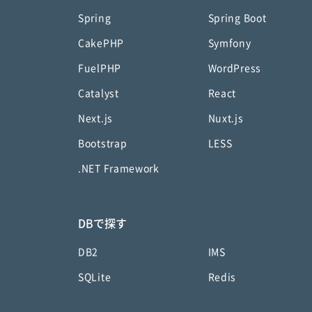
Spring
Spring Boot
CakePHP
Symfony
FuelPHP
WordPress
Catalyst
React
Next.js
Nuxt.js
Bootstrap
LESS
.NET Framework
DBで探す
DB2
IMS
SQLite
Redis