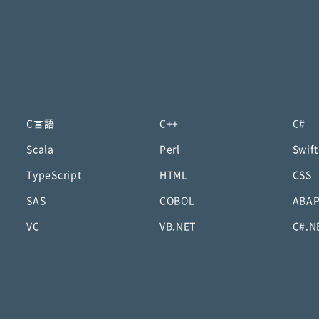
C言語
C++
C#
Scala
Perl
Swift
TypeScript
HTML
CSS
SAS
COBOL
ABA
VC
VB.NET
C#.N