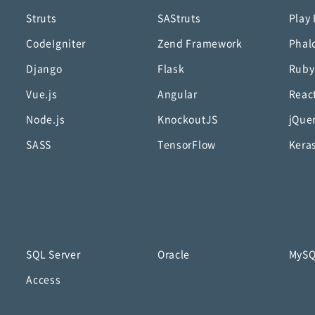
Struts
SAStruts
Play
CodeIgniter
Zend Framework
Phal
Django
Flask
Ruby
Vue.js
Angular
Reac
Node.js
KnockoutJS
jQue
SASS
TensorFlow
Kera
SQL Server
Oracle
MyS
Access