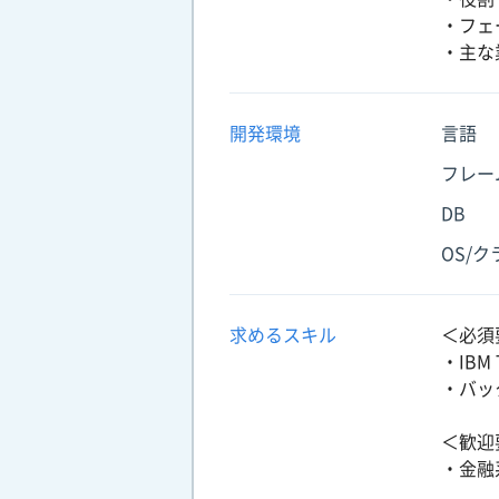
・フェ
・主な
開発環境
言語
フレー
DB
OS/
求めるスキル
＜必須
・IB
・バッ
＜歓迎
・金融