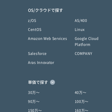
OS/クラウドで探す
z/OS
AS/400
CentOS
Linux
Amazon Web Services
Google Cloud
Platform
Salesforce
COMPANY
Aras Innovator
単価で探す
30万〜
40万〜
90万〜
100万〜
150万〜
160万〜