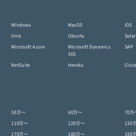
Windows
MacOS
iOS
Unix
Ubuntu
Solar
Microsoft Azure
Microsoft Dynamics
SAP
365
NetSuite
Heroku
Cisc
50万〜
60万〜
70万
110万〜
120万〜
130
170万〜
180万〜
190