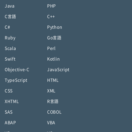
Java
PHP
C言語
C++
C#
Python
Ruby
Go言語
Scala
Perl
Swift
Kotlin
Objective-C
JavaScript
TypeScript
HTML
CSS
XML
XHTML
R言語
SAS
COBOL
ABAP
VBA