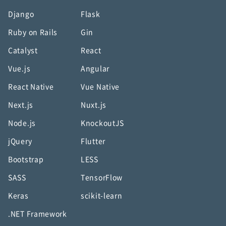
Django
Flask
Ruby on Rails
Gin
Catalyst
React
Vue.js
Angular
React Native
Vue Native
Next.js
Nuxt.js
Node.js
KnockoutJS
jQuery
Flutter
Bootstrap
LESS
SASS
TensorFlow
Keras
scikit-learn
.NET Framework