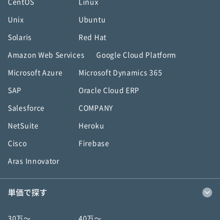
CentOS
Linux
Unix
Ubuntu
Solaris
Red Hat
Amazon Web Services
Google Cloud Platform
Microsoft Azure
Microsoft Dynamics 365
SAP
Oracle Cloud ERP
Salesforce
COMPANY
NetSuite
Heroku
Cisco
Firebase
Aras Innovator
単価で探す
30万〜
40万〜