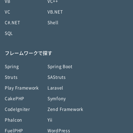
VB
VC++
VC
VB.NET
C#.NET
Shell
SQL
フレームワークで探す
Spring
Spring Boot
Struts
SAStruts
Play Framework
Laravel
CakePHP
Symfony
CodeIgniter
Zend Framework
Phalcon
Yii
FuelPHP
WordPress