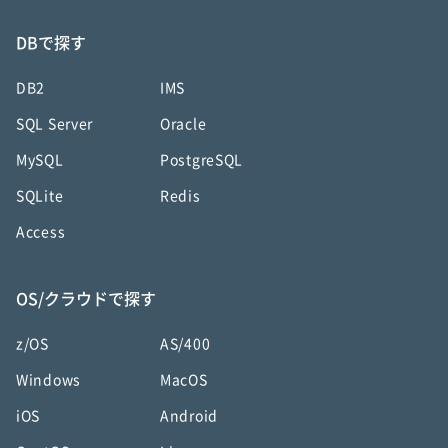
DBで探す
DB2
IMS
SQL Server
Oracle
MySQL
PostgreSQL
SQLite
Redis
Access
OS/クラウドで探す
z/OS
AS/400
Windows
MacOS
iOS
Android