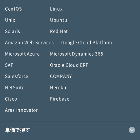
CentOS
Linux
Unix
Ubuntu
Solaris
Red Hat
Amazon Web Services
Google Cloud Platform
Microsoft Azure
Microsoft Dynamics 365
SAP
Oracle Cloud ERP
Salesforce
COMPANY
NetSuite
Heroku
Cisco
Firebase
Aras Innovator
単価で探す