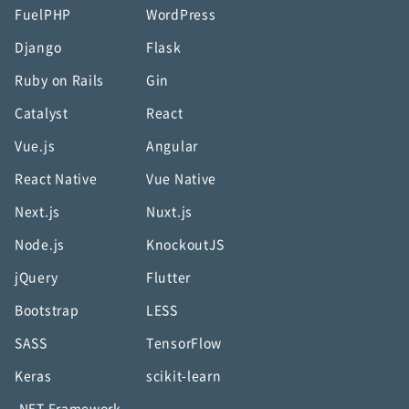
FuelPHP
WordPress
Django
Flask
Ruby on Rails
Gin
Catalyst
React
Vue.js
Angular
React Native
Vue Native
Next.js
Nuxt.js
Node.js
KnockoutJS
jQuery
Flutter
Bootstrap
LESS
SASS
TensorFlow
Keras
scikit-learn