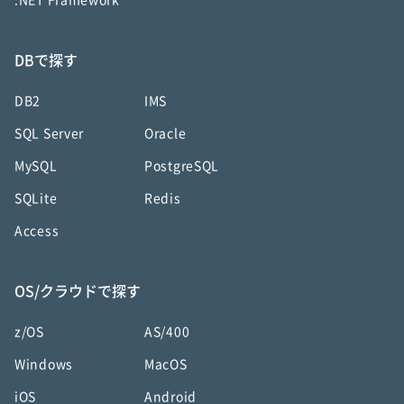
.NET Framework
DBで探す
DB2
IMS
SQL Server
Oracle
MySQL
PostgreSQL
SQLite
Redis
Access
OS/クラウドで探す
z/OS
AS/400
Windows
MacOS
iOS
Android