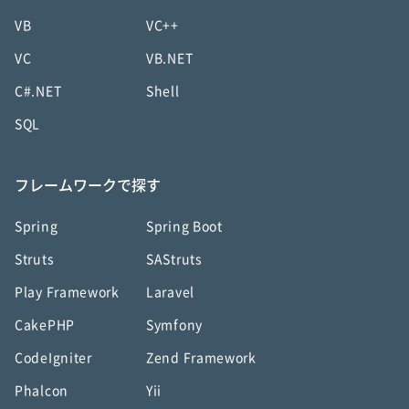
VB
VC++
VC
VB.NET
C#.NET
Shell
SQL
フレームワークで探す
Spring
Spring Boot
Struts
SAStruts
Play Framework
Laravel
CakePHP
Symfony
CodeIgniter
Zend Framework
Phalcon
Yii