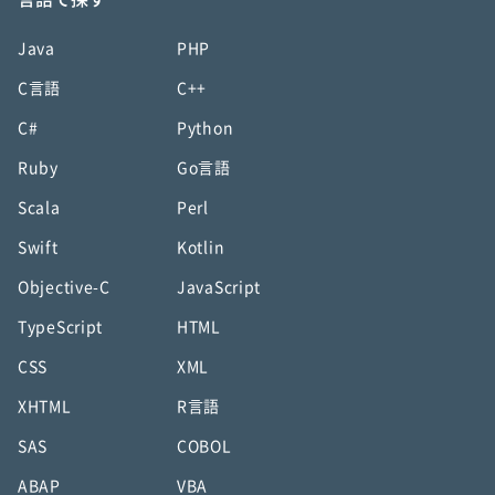
Java
PHP
C言語
C++
C#
Python
Ruby
Go言語
Scala
Perl
Swift
Kotlin
Objective-C
JavaScript
TypeScript
HTML
CSS
XML
XHTML
R言語
SAS
COBOL
ABAP
VBA