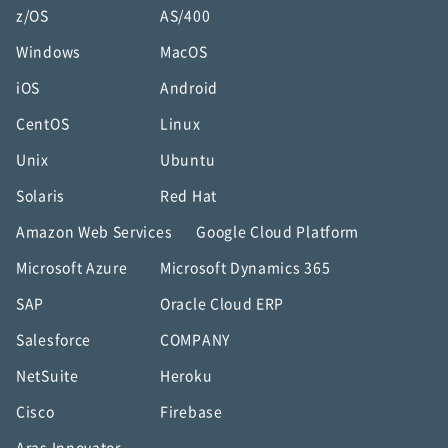
z/OS
AS/400
Windows
MacOS
iOS
Android
CentOS
Linux
Unix
Ubuntu
Solaris
Red Hat
Amazon Web Services
Google Cloud Platform
Microsoft Azure
Microsoft Dynamics 365
SAP
Oracle Cloud ERP
Salesforce
COMPANY
NetSuite
Heroku
Cisco
Firebase