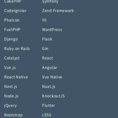
CakePHP
Symfony
CodeIgniter
Zend Framework
Phalcon
Yii
FuelPHP
WordPress
Django
Flask
Ruby on Rails
Gin
Catalyst
React
Vue.js
Angular
React Native
Vue Native
Next.js
Nuxt.js
Node.js
KnockoutJS
jQuery
Flutter
Bootstrap
LESS