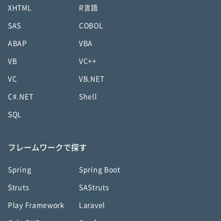
XHTML
R言語
SAS
COBOL
ABAP
VBA
VB
VC++
VC
VB.NET
C#.NET
Shell
SQL
フレームワークで探す
Spring
Spring Boot
Struts
SAStruts
Play Framework
Laravel