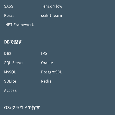
SASS
TensorFlow
Keras
scikit-learn
.NET Framework
DBで探す
DB2
IMS
SQL Server
Oracle
MySQL
PostgreSQL
SQLite
Redis
Access
OS/クラウドで探す