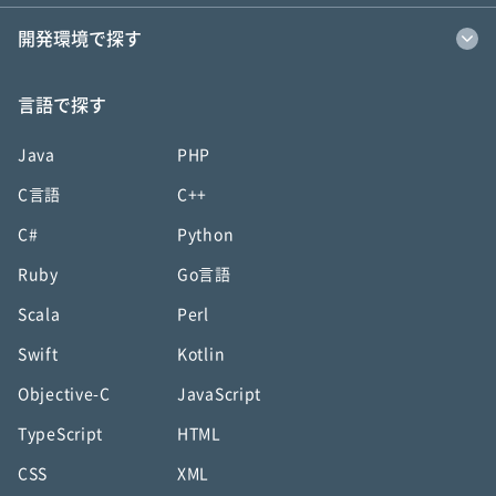
開発環境で探す
言語で探す
Java
PHP
C言語
C++
C#
Python
Ruby
Go言語
Scala
Perl
Swift
Kotlin
Objective-C
JavaScript
TypeScript
HTML
CSS
XML