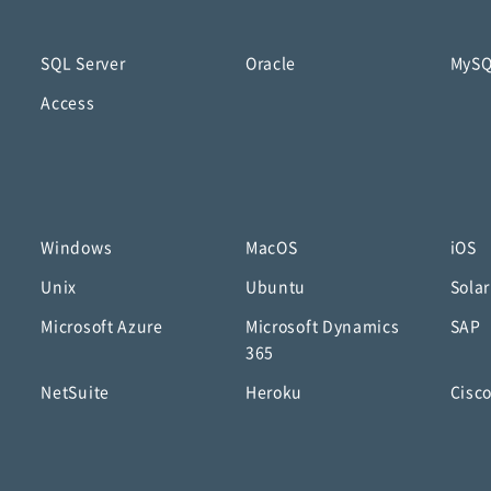
SQL Server
Oracle
MyS
Access
Windows
MacOS
iOS
Unix
Ubuntu
Solar
Microsoft Azure
Microsoft Dynamics
SAP
365
NetSuite
Heroku
Cisc