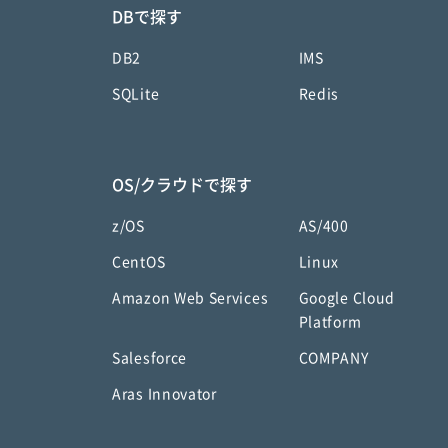
DBで探す
DB2
IMS
SQLite
Redis
OS/クラウドで探す
z/OS
AS/400
CentOS
Linux
Amazon Web Services
Google Cloud
Platform
Salesforce
COMPANY
Aras Innovator