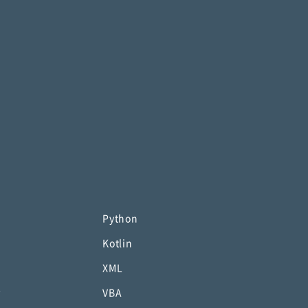
Python
Kotlin
XML
P
VBA