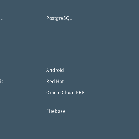
QL
PostgreSQL
Android
is
Red Hat
Oracle Cloud ERP
o
Firebase