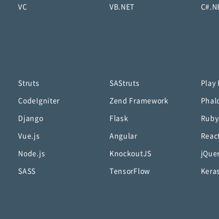
VC
VB.NET
C#.N
Struts
SAStruts
Play
CodeIgniter
Zend Framework
Phal
Django
Flask
Ruby
Vue.js
Angular
Reac
Node.js
KnockoutJS
jQue
SASS
TensorFlow
Kera