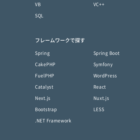
VB
VC++
SQL
フレームワークで探す
Spring
Spring Boot
CakePHP
Symfony
FuelPHP
WordPress
Catalyst
React
Next.js
Nuxt.js
Bootstrap
LESS
.NET Framework