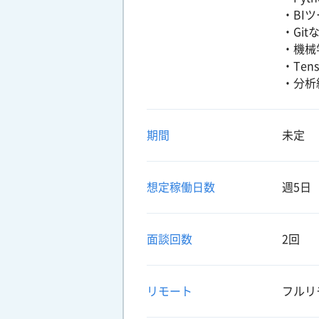
・BI
・Gi
・機械
・Ten
・分析
期間
未定
想定稼働日数
週5日
面談回数
2回
リモート
フルリ