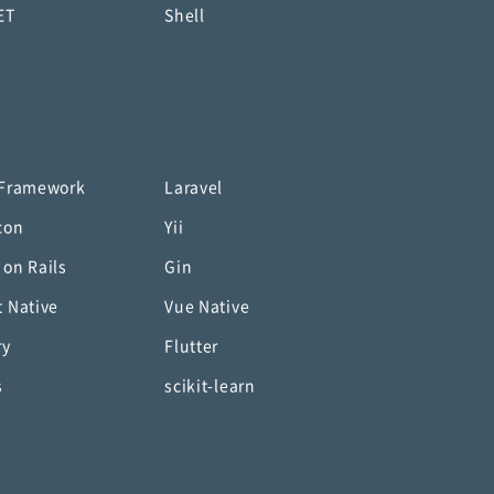
ET
Shell
 Framework
Laravel
con
Yii
 on Rails
Gin
t Native
Vue Native
ry
Flutter
s
scikit-learn