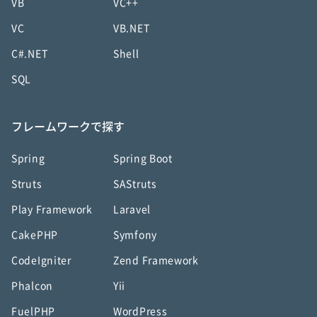
VB
VC++
VC
VB.NET
C#.NET
Shell
SQL
フレームワークで探す
Spring
Spring Boot
Struts
SAStruts
Play Framework
Laravel
CakePHP
Symfony
CodeIgniter
Zend Framework
Phalcon
Yii
FuelPHP
WordPress