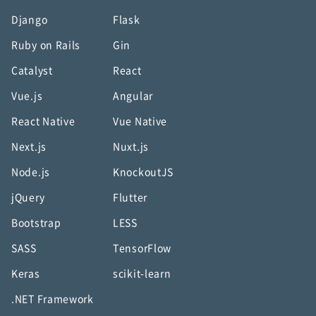
Django
Flask
Ruby on Rails
Gin
Catalyst
React
Vue.js
Angular
React Native
Vue Native
Next.js
Nuxt.js
Node.js
KnockoutJS
jQuery
Flutter
Bootstrap
LESS
SASS
TensorFlow
Keras
scikit-learn
.NET Framework