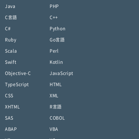
Java
PHP
C言語
C++
C#
Python
Ruby
Go言語
Scala
Perl
Swift
Kotlin
Objective-C
JavaScript
TypeScript
HTML
CSS
XML
XHTML
R言語
SAS
COBOL
ABAP
VBA