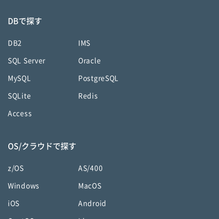
DBで探す
DB2
IMS
SQL Server
Oracle
MySQL
PostgreSQL
SQLite
Redis
Access
OS/クラウドで探す
z/OS
AS/400
Windows
MacOS
iOS
Android