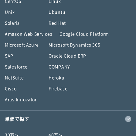
CentOS
Linux
Unix
Ubuntu
Solaris
Red Hat
Amazon Web Services
Google Cloud Platform
Microsoft Azure
Microsoft Dynamics 365
SAP
Oracle Cloud ERP
Salesforce
COMPANY
NetSuite
Heroku
Cisco
Firebase
Aras Innovator
単価で探す
30万〜
40万〜