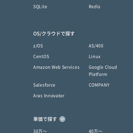
SQLite
Redis
OS/クラウドで探す
z/OS
AS/400
CentOS
Linux
Amazon Web Services
Google Cloud
Platform
Salesforce
COMPANY
Aras Innovator
単価で探す
30万〜
40万〜