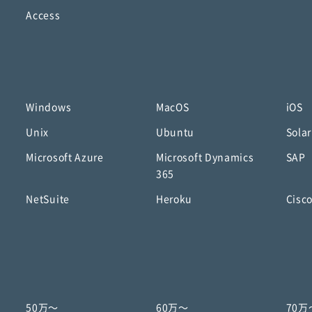
Access
Windows
MacOS
iOS
Unix
Ubuntu
Solar
Microsoft Azure
Microsoft Dynamics
SAP
365
NetSuite
Heroku
Cisc
50万〜
60万〜
70万