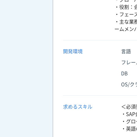
・役割：
・フェー
・主な業
ームメン
開発環境
言語
フレー
DB
OS/
求めるスキル
＜必須
・SAP
・グロ
・英語