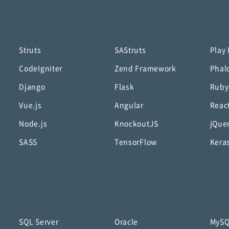
Struts
SAStruts
Play
CodeIgniter
Zend Framework
Phal
Django
Flask
Ruby
Vue.js
Angular
Reac
Node.js
KnockoutJS
jQue
SASS
TensorFlow
Kera
SQL Server
Oracle
MyS