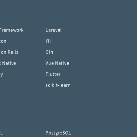
 Framework
Laravel
con
Yii
 on Rails
Gin
t Native
Vue Native
ry
Flutter
s
scikit-learn
QL
PostgreSQL