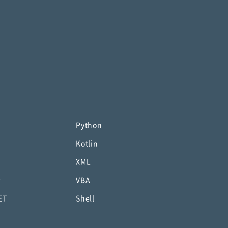
Python
Kotlin
XML
P
VBA
ET
Shell