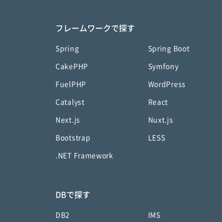
フレームワークで探す
Spring
Spring Boot
CakePHP
Symfony
FuelPHP
WordPress
Catalyst
React
Next.js
Nuxt.js
Bootstrap
LESS
.NET Framework
DBで探す
DB2
IMS