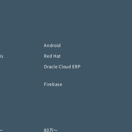
Android
is
Red Hat
Oracle Cloud ERP
o
Firebase
〜
80万〜