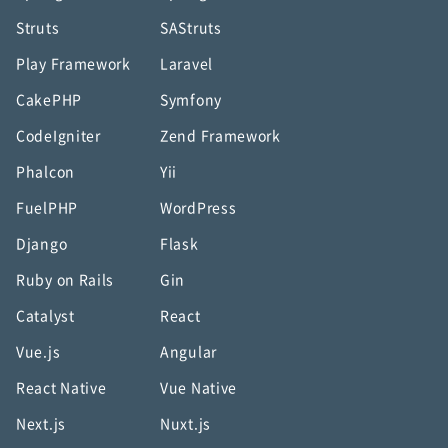
Struts
SAStruts
Play Framework
Laravel
CakePHP
Symfony
CodeIgniter
Zend Framework
Phalcon
Yii
FuelPHP
WordPress
Django
Flask
Ruby on Rails
Gin
Catalyst
React
Vue.js
Angular
React Native
Vue Native
Next.js
Nuxt.js