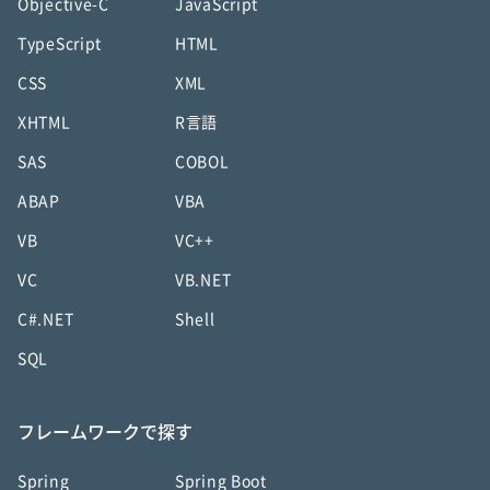
Objective-C
JavaScript
TypeScript
HTML
CSS
XML
XHTML
R言語
SAS
COBOL
ABAP
VBA
VB
VC++
VC
VB.NET
C#.NET
Shell
SQL
フレームワークで探す
Spring
Spring Boot