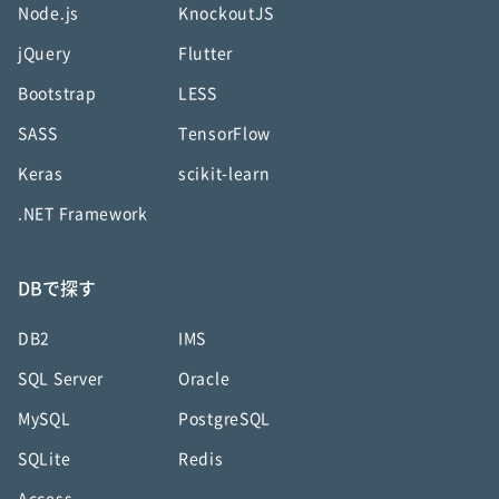
Node.js
KnockoutJS
jQuery
Flutter
Bootstrap
LESS
SASS
TensorFlow
Keras
scikit-learn
.NET Framework
DBで探す
DB2
IMS
SQL Server
Oracle
MySQL
PostgreSQL
SQLite
Redis