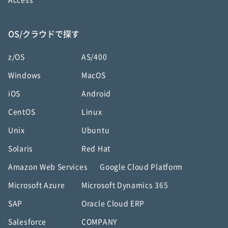
Access
OS/クラウドで探す
z/OS
AS/400
Windows
MacOS
iOS
Android
CentOS
Linux
Unix
Ubuntu
Solaris
Red Hat
Amazon Web Services
Google Cloud Platform
Microsoft Azure
Microsoft Dynamics 365
SAP
Oracle Cloud ERP
Salesforce
COMPANY