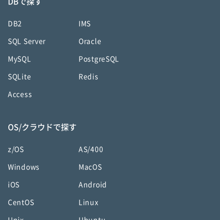
DBで探す
DB2
IMS
SQL Server
Oracle
MySQL
PostgreSQL
SQLite
Redis
Access
OS/クラウドで探す
z/OS
AS/400
Windows
MacOS
iOS
Android
CentOS
Linux