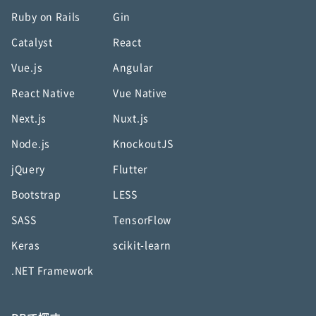
Ruby on Rails
Gin
Catalyst
React
Vue.js
Angular
React Native
Vue Native
Next.js
Nuxt.js
Node.js
KnockoutJS
jQuery
Flutter
Bootstrap
LESS
SASS
TensorFlow
Keras
scikit-learn
.NET Framework