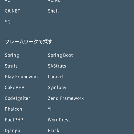
VC
VB.NET
C#.NET
Shell
SQL
フレームワークで探す
Spring
Spring Boot
Struts
SAStruts
Play Framework
Laravel
CakePHP
Symfony
CodeIgniter
Zend Framework
Phalcon
Yii
FuelPHP
WordPress
Django
Flask