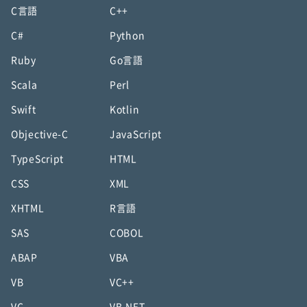
C言語
C++
C#
Python
Ruby
Go言語
Scala
Perl
Swift
Kotlin
Objective-C
JavaScript
TypeScript
HTML
CSS
XML
XHTML
R言語
SAS
COBOL
ABAP
VBA
VB
VC++