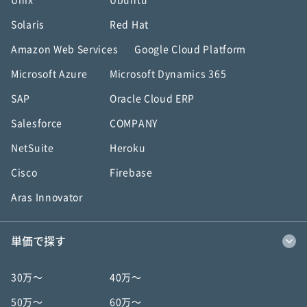
Unix
Ubuntu
Solaris
Red Hat
Amazon Web Services
Google Cloud Platform
Microsoft Azure
Microsoft Dynamics 365
SAP
Oracle Cloud ERP
Salesforce
COMPANY
NetSuite
Heroku
Cisco
Firebase
Aras Innovator
単価で探す
30万〜
40万〜
50万〜
60万〜