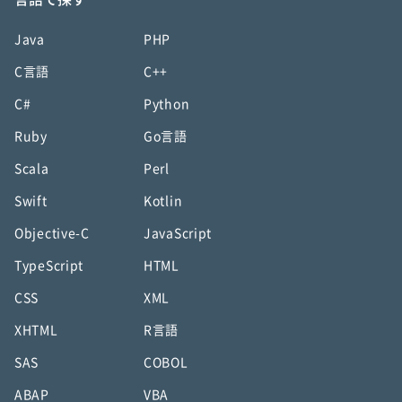
Java
PHP
C言語
C++
C#
Python
Ruby
Go言語
Scala
Perl
Swift
Kotlin
Objective-C
JavaScript
TypeScript
HTML
CSS
XML
XHTML
R言語
SAS
COBOL
ABAP
VBA