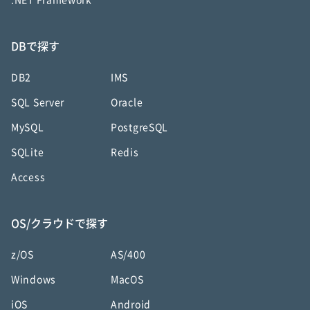
.NET Framework
DBで探す
DB2
IMS
SQL Server
Oracle
MySQL
PostgreSQL
SQLite
Redis
Access
OS/クラウドで探す
z/OS
AS/400
Windows
MacOS
iOS
Android