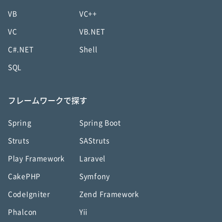
VB
VC++
VC
VB.NET
C#.NET
Shell
SQL
フレームワークで探す
Spring
Spring Boot
Struts
SAStruts
Play Framework
Laravel
CakePHP
Symfony
CodeIgniter
Zend Framework
Phalcon
Yii