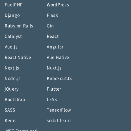
FuelPHP
WordPress
Django
Flask
Ruby on Rails
Gin
Catalyst
React
Vue.js
Angular
React Native
Vue Native
Next.js
Nuxt.js
Node.js
KnockoutJS
jQuery
Flutter
Bootstrap
LESS
SASS
TensorFlow
Keras
scikit-learn