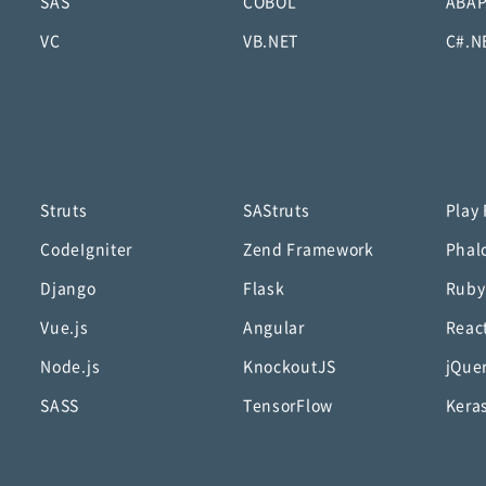
SAS
COBOL
ABA
VC
VB.NET
C#.N
Struts
SAStruts
Play
CodeIgniter
Zend Framework
Phal
Django
Flask
Ruby
Vue.js
Angular
Reac
Node.js
KnockoutJS
jQue
SASS
TensorFlow
Kera