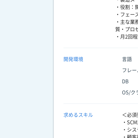
・役割：
・フェー
・主な業
質・プロ
・月2回
開発環境
言語
フレー
DB
OS/
求めるスキル
＜必須
・SC
・シス
・顧客