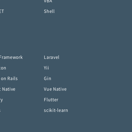
P
VBA
ET
Shell
 Framework
Laravel
con
Yii
 on Rails
Gin
t Native
Vue Native
ry
Flutter
s
scikit-learn