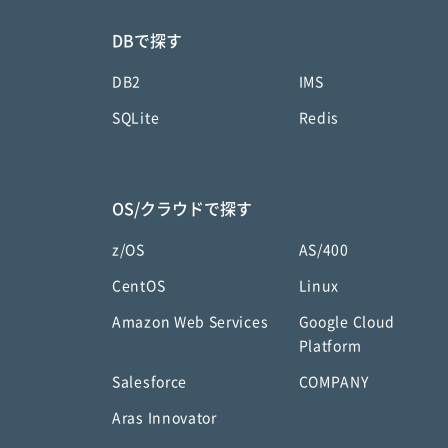
DBで探す
DB2
IMS
SQLite
Redis
OS/クラウドで探す
z/OS
AS/400
CentOS
Linux
Amazon Web Services
Google Cloud
Platform
Salesforce
COMPANY
Aras Innovator