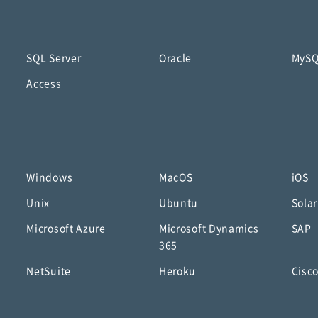
SQL Server
Oracle
MyS
Access
Windows
MacOS
iOS
Unix
Ubuntu
Solar
Microsoft Azure
Microsoft Dynamics
SAP
365
NetSuite
Heroku
Cisc