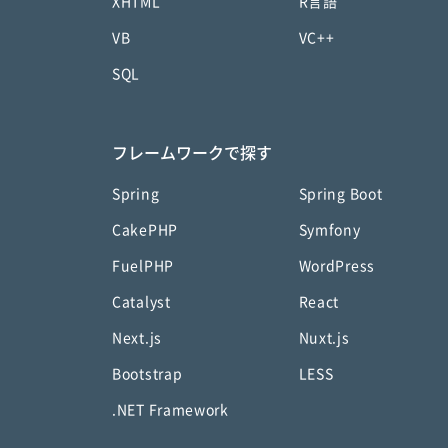
XHTML
R言語
VB
VC++
SQL
フレームワークで探す
Spring
Spring Boot
CakePHP
Symfony
FuelPHP
WordPress
Catalyst
React
Next.js
Nuxt.js
Bootstrap
LESS
.NET Framework