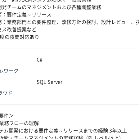
開発チームのマネジメントおよび各種調整業務
ズ：要件定義～リリース
務：業務部門との要件整理、改修方針の検討、設計レビュー、
セス改善提案など
程度の夜間対応あり
C#
ムワーク
SQL Server
クラウド
要件＞
M業務フローの理解
テム開発における要件定義～リリースまでの経験 3年以上
折衝・チームマネジメントの実務経験（PLレベル以上）