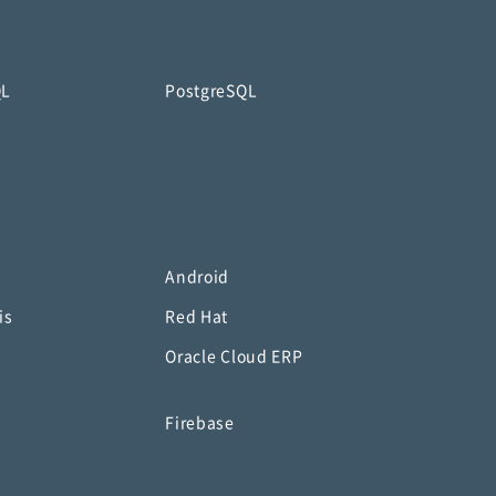
QL
PostgreSQL
Android
is
Red Hat
Oracle Cloud ERP
o
Firebase