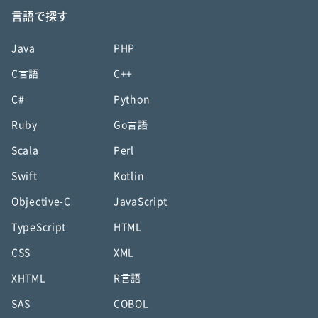
言語で探す
Java
PHP
C言語
C++
C#
Python
Ruby
Go言語
Scala
Perl
Swift
Kotlin
Objective-C
JavaScript
TypeScript
HTML
CSS
XML
XHTML
R言語
SAS
COBOL