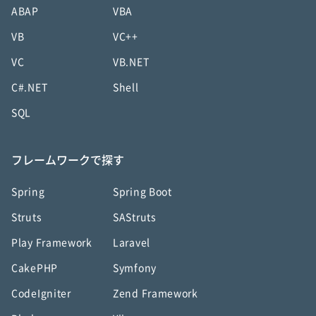
ABAP
VBA
VB
VC++
VC
VB.NET
C#.NET
Shell
SQL
フレームワークで探す
Spring
Spring Boot
Struts
SAStruts
Play Framework
Laravel
CakePHP
Symfony
CodeIgniter
Zend Framework