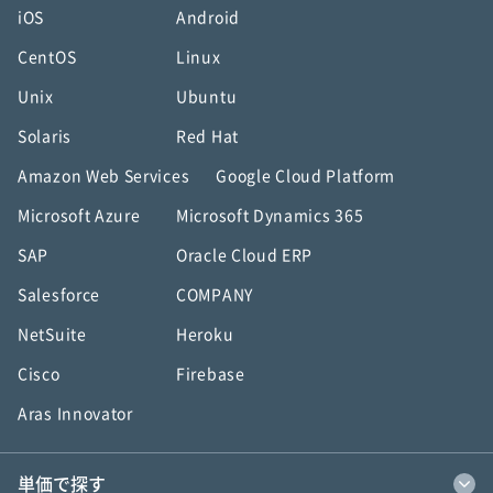
iOS
Android
CentOS
Linux
Unix
Ubuntu
Solaris
Red Hat
Amazon Web Services
Google Cloud Platform
Microsoft Azure
Microsoft Dynamics 365
SAP
Oracle Cloud ERP
Salesforce
COMPANY
NetSuite
Heroku
Cisco
Firebase
Aras Innovator
単価で探す