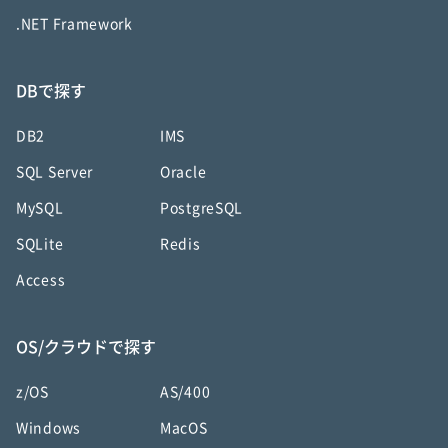
.NET Framework
DBで探す
DB2
IMS
SQL Server
Oracle
MySQL
PostgreSQL
SQLite
Redis
Access
OS/クラウドで探す
z/OS
AS/400
Windows
MacOS