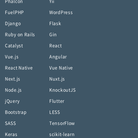
Phalcon
Yii
FuelPHP
WordPress
Django
Flask
Ruby on Rails
Gin
Catalyst
React
Vue.js
Angular
React Native
Vue Native
Next.js
Nuxt.js
Node.js
KnockoutJS
jQuery
Flutter
Bootstrap
LESS
SASS
TensorFlow
Keras
scikit-learn