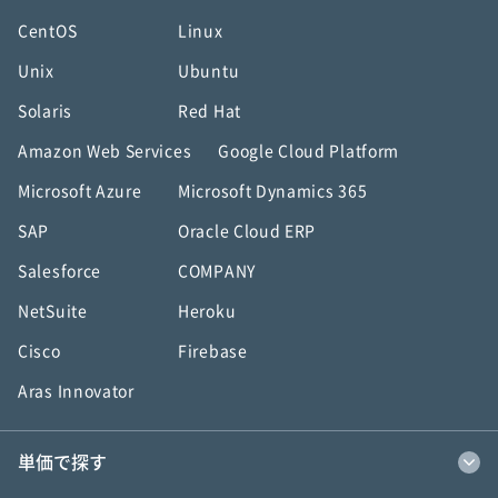
CentOS
Linux
Unix
Ubuntu
Solaris
Red Hat
Amazon Web Services
Google Cloud Platform
Microsoft Azure
Microsoft Dynamics 365
SAP
Oracle Cloud ERP
Salesforce
COMPANY
NetSuite
Heroku
Cisco
Firebase
Aras Innovator
単価で探す