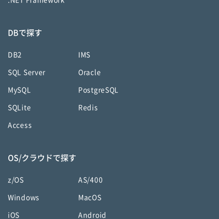
.NET Framework
DBで探す
DB2
IMS
SQL Server
Oracle
MySQL
PostgreSQL
SQLite
Redis
Access
OS/クラウドで探す
z/OS
AS/400
Windows
MacOS
iOS
Android