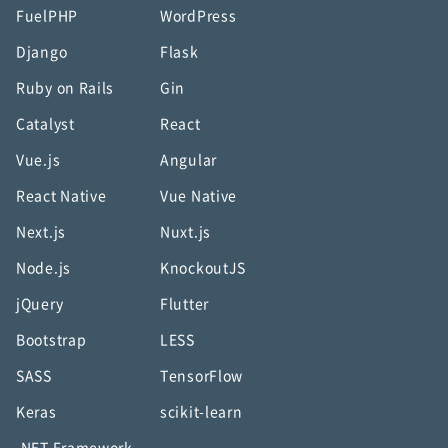
FuelPHP
WordPress
Django
Flask
Ruby on Rails
Gin
Catalyst
React
Vue.js
Angular
React Native
Vue Native
Next.js
Nuxt.js
Node.js
KnockoutJS
jQuery
Flutter
Bootstrap
LESS
SASS
TensorFlow
Keras
scikit-learn