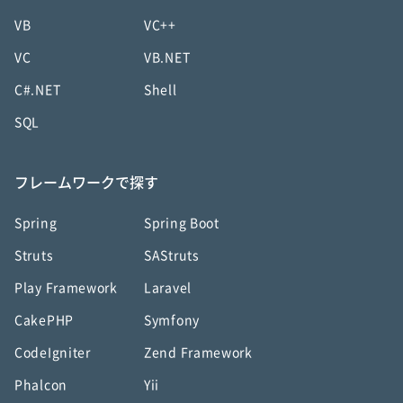
VB
VC++
VC
VB.NET
C#.NET
Shell
SQL
フレームワークで探す
Spring
Spring Boot
Struts
SAStruts
Play Framework
Laravel
CakePHP
Symfony
CodeIgniter
Zend Framework
Phalcon
Yii