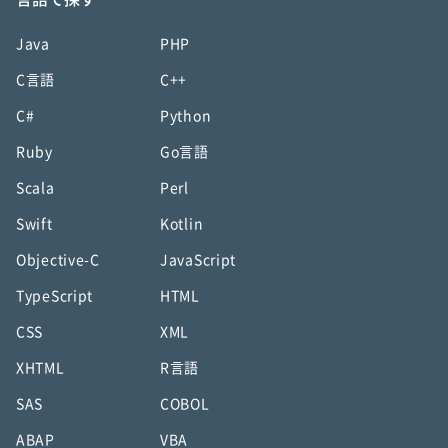
Java
PHP
C言語
C++
C#
Python
Ruby
Go言語
Scala
Perl
Swift
Kotlin
Objective-C
JavaScript
TypeScript
HTML
CSS
XML
XHTML
R言語
SAS
COBOL
ABAP
VBA