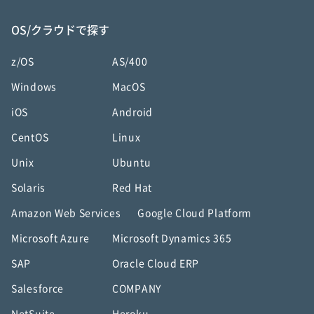
OS/クラウドで探す
z/OS
AS/400
Windows
MacOS
iOS
Android
CentOS
Linux
Unix
Ubuntu
Solaris
Red Hat
Amazon Web Services
Google Cloud Platform
Microsoft Azure
Microsoft Dynamics 365
SAP
Oracle Cloud ERP
Salesforce
COMPANY