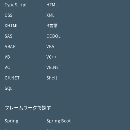
TypeScript
HTML
CSS
XML
XHTML
R言語
SAS
COBOL
ABAP
VBA
VB
VC++
VC
VB.NET
C#.NET
Shell
SQL
フレームワークで探す
Spring
Spring Boot