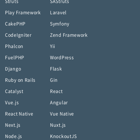
Struts
SAStruts
Play Framework
Laravel
CakePHP
Symfony
CodeIgniter
Zend Framework
Phalcon
Yii
FuelPHP
WordPress
Django
Flask
Ruby on Rails
Gin
Catalyst
React
Vue.js
Angular
React Native
Vue Native
Next.js
Nuxt.js
Node.js
KnockoutJS