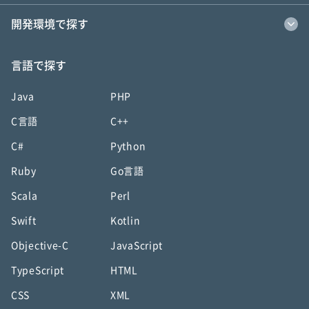
開発環境で探す
言語で探す
Java
PHP
C言語
C++
C#
Python
Ruby
Go言語
Scala
Perl
Swift
Kotlin
Objective-C
JavaScript
TypeScript
HTML
CSS
XML