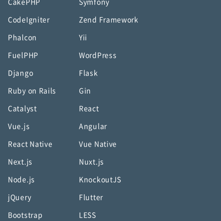
CakePHP
Symfony
CodeIgniter
Zend Framework
Phalcon
Yii
FuelPHP
WordPress
Django
Flask
Ruby on Rails
Gin
Catalyst
React
Vue.js
Angular
React Native
Vue Native
Next.js
Nuxt.js
Node.js
KnockoutJS
jQuery
Flutter
Bootstrap
LESS