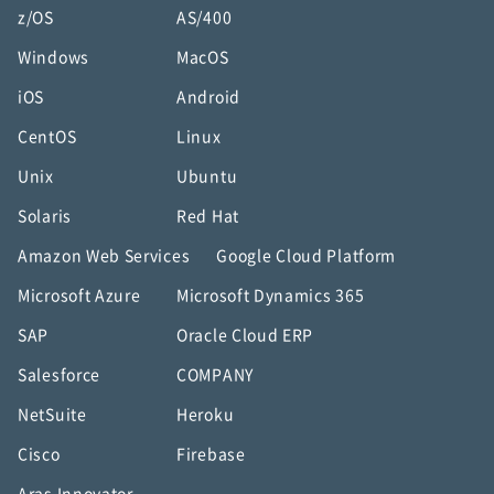
z/OS
AS/400
Windows
MacOS
iOS
Android
CentOS
Linux
Unix
Ubuntu
Solaris
Red Hat
Amazon Web Services
Google Cloud Platform
Microsoft Azure
Microsoft Dynamics 365
SAP
Oracle Cloud ERP
Salesforce
COMPANY
NetSuite
Heroku
Cisco
Firebase