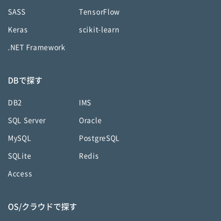
SASS
TensorFlow
Keras
scikit-learn
.NET Framework
DBで探す
DB2
IMS
SQL Server
Oracle
MySQL
PostgreSQL
SQLite
Redis
Access
OS/クラウドで探す