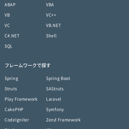
ABAP
VBA
VB
VC++
VC
VB.NET
C#.NET
Shell
SQL
フレームワークで探す
Spring
Spring Boot
Struts
SAStruts
Play Framework
Laravel
CakePHP
Symfony
CodeIgniter
Zend Framework