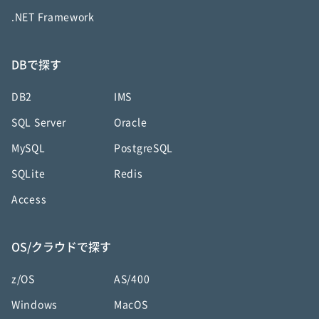
.NET Framework
DBで探す
DB2
IMS
SQL Server
Oracle
MySQL
PostgreSQL
SQLite
Redis
Access
OS/クラウドで探す
z/OS
AS/400
Windows
MacOS