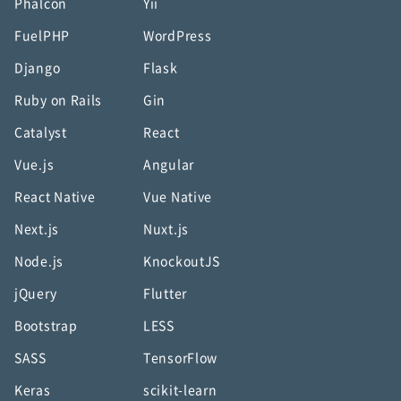
Phalcon
Yii
FuelPHP
WordPress
Django
Flask
Ruby on Rails
Gin
Catalyst
React
Vue.js
Angular
React Native
Vue Native
Next.js
Nuxt.js
Node.js
KnockoutJS
jQuery
Flutter
Bootstrap
LESS
SASS
TensorFlow
Keras
scikit-learn