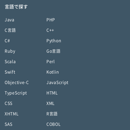
言語で探す
Java
PHP
C言語
C++
C#
Python
Ruby
Go言語
Scala
Perl
Swift
Kotlin
Objective-C
JavaScript
TypeScript
HTML
CSS
XML
XHTML
R言語
SAS
COBOL