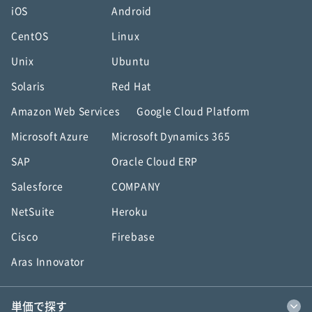
iOS
Android
CentOS
Linux
Unix
Ubuntu
Solaris
Red Hat
Amazon Web Services
Google Cloud Platform
Microsoft Azure
Microsoft Dynamics 365
SAP
Oracle Cloud ERP
Salesforce
COMPANY
NetSuite
Heroku
Cisco
Firebase
Aras Innovator
単価で探す