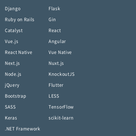
Django
Flask
Ruby on Rails
Gin
Catalyst
React
Vue.js
Angular
React Native
Vue Native
Next.js
Nuxt.js
Node.js
KnockoutJS
jQuery
Flutter
Bootstrap
LESS
SASS
TensorFlow
Keras
scikit-learn
.NET Framework