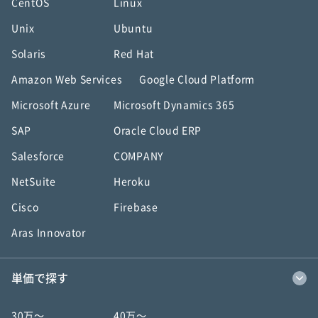
CentOS
Linux
Unix
Ubuntu
Solaris
Red Hat
Amazon Web Services
Google Cloud Platform
Microsoft Azure
Microsoft Dynamics 365
SAP
Oracle Cloud ERP
Salesforce
COMPANY
NetSuite
Heroku
Cisco
Firebase
Aras Innovator
単価で探す
30万〜
40万〜