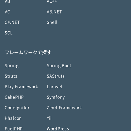
VB
VC++
VC
VB.NET
C#.NET
Shell
SQL
フレームワークで探す
Spring
Spring Boot
Struts
SAStruts
Play Framework
Laravel
CakePHP
Symfony
CodeIgniter
Zend Framework
Phalcon
Yii
FuelPHP
WordPress