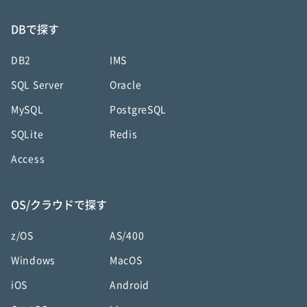
DBで探す
DB2
IMS
SQL Server
Oracle
MySQL
PostgreSQL
SQLite
Redis
Access
OS/クラウドで探す
z/OS
AS/400
Windows
MacOS
iOS
Android