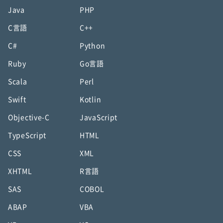
Java
PHP
C言語
C++
C#
Python
Ruby
Go言語
Scala
Perl
Swift
Kotlin
Objective-C
JavaScript
TypeScript
HTML
CSS
XML
XHTML
R言語
SAS
COBOL
ABAP
VBA