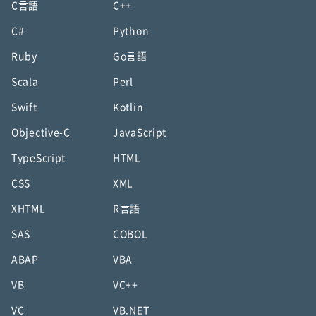
C言語
C++
C#
Python
Ruby
Go言語
Scala
Perl
Swift
Kotlin
Objective-C
JavaScript
TypeScript
HTML
CSS
XML
XHTML
R言語
SAS
COBOL
ABAP
VBA
VB
VC++
VC
VB.NET