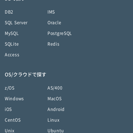
DB2
IMS
SQL Server
Oracle
MySQL
PostgreSQL
SQLite
Redis
Access
OS/クラウドで探す
z/OS
AS/400
Windows
MacOS
iOS
Android
CentOS
Linux
Unix
Ubuntu