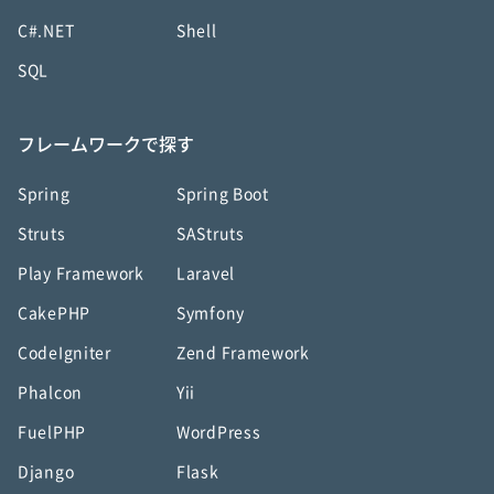
C#.NET
Shell
SQL
フレームワークで探す
Spring
Spring Boot
Struts
SAStruts
Play Framework
Laravel
CakePHP
Symfony
CodeIgniter
Zend Framework
Phalcon
Yii
FuelPHP
WordPress
Django
Flask