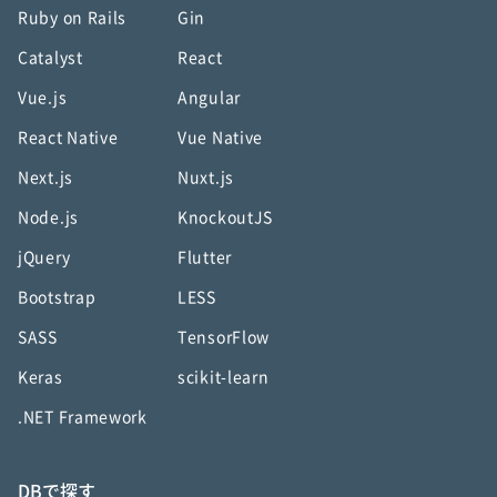
Ruby on Rails
Gin
Catalyst
React
Vue.js
Angular
React Native
Vue Native
Next.js
Nuxt.js
Node.js
KnockoutJS
jQuery
Flutter
Bootstrap
LESS
SASS
TensorFlow
Keras
scikit-learn
.NET Framework
DBで探す