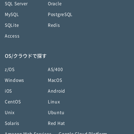
SQL Server
Oracle
MySQL
PostgreSQL
SQLite
Redis
Access
OS/クラウドで探す
z/OS
AS/400
Windows
MacOS
iOS
Android
CentOS
Linux
Unix
Ubuntu
Solaris
Red Hat