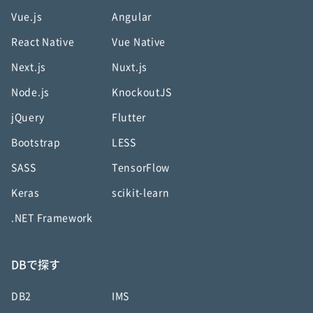
Vue.js
Angular
React Native
Vue Native
Next.js
Nuxt.js
Node.js
KnockoutJS
jQuery
Flutter
Bootstrap
LESS
SASS
TensorFlow
Keras
scikit-learn
.NET Framework
DBで探す
DB2
IMS