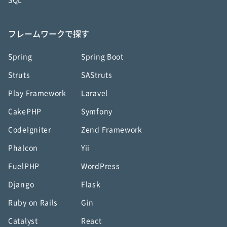
SQL
フレームワークで探す
Spring
Spring Boot
Struts
SAStruts
Play Framework
Laravel
CakePHP
Symfony
CodeIgniter
Zend Framework
Phalcon
Yii
FuelPHP
WordPress
Django
Flask
Ruby on Rails
Gin
Catalyst
React