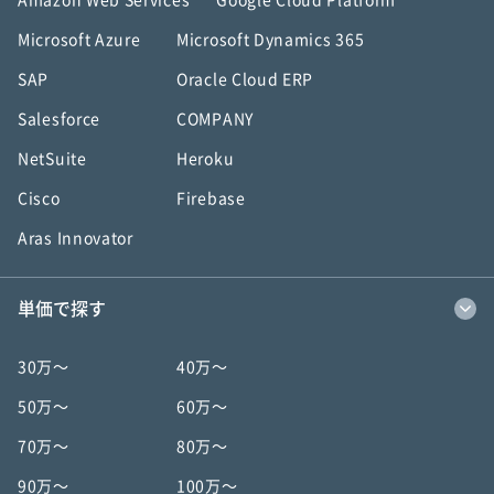
Amazon Web Services
Google Cloud Platform
Microsoft Azure
Microsoft Dynamics 365
SAP
Oracle Cloud ERP
Salesforce
COMPANY
NetSuite
Heroku
Cisco
Firebase
Aras Innovator
単価で探す
30万〜
40万〜
50万〜
60万〜
70万〜
80万〜
90万〜
100万〜