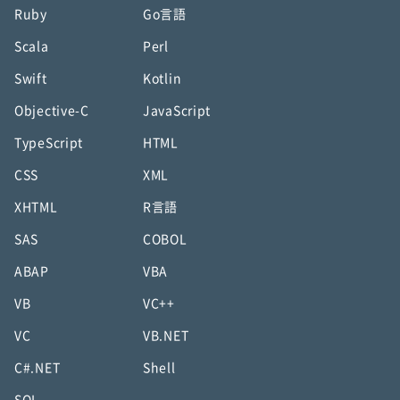
Ruby
Go言語
Scala
Perl
Swift
Kotlin
Objective-C
JavaScript
TypeScript
HTML
CSS
XML
XHTML
R言語
SAS
COBOL
ABAP
VBA
VB
VC++
VC
VB.NET
C#.NET
Shell