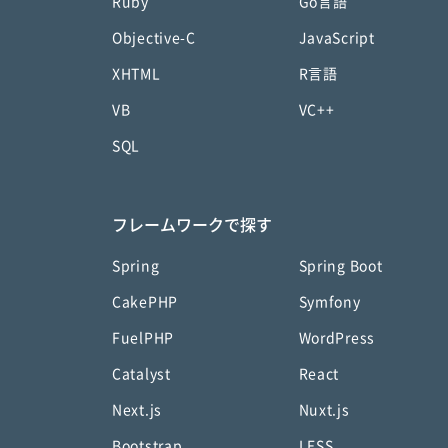
Ruby
Go言語
Objective-C
JavaScript
XHTML
R言語
VB
VC++
SQL
フレームワークで探す
Spring
Spring Boot
CakePHP
Symfony
FuelPHP
WordPress
Catalyst
React
Next.js
Nuxt.js
Bootstrap
LESS