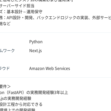
サーバーサイド担当
ズ：基本設計～運用保守
務：API設計・開発、バックエンドロジックの実装、外部サー
施など
Python
ムワーク
Next.js
クラウド
Amazon Web Services
要件＞
hon（FastAPI）の実務開発経験3年以上
t.jsの実務開発経験
設計工程から対応できる
S環境上での開発経験