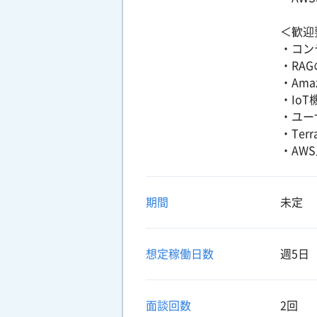
＜歓迎
・コンテ
・RA
・Ama
・Io
・ユー
・Ter
・AWS
期間
未定
想定稼働日数
週5日
面談回数
2回