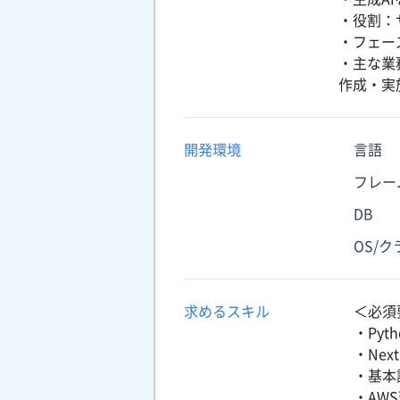
・役割：
・フェー
・主な業
作成・実
開発環境
言語
フレー
DB
OS/
求めるスキル
＜必須
・Pyt
・Nex
・基本
・AW