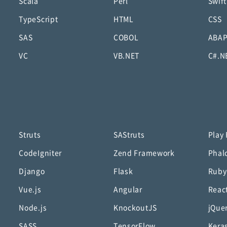
Scala
Perl
Swift
TypeScript
HTML
CSS
SAS
COBOL
ABA
VC
VB.NET
C#.N
Struts
SAStruts
Play
CodeIgniter
Zend Framework
Phal
Django
Flask
Ruby
Vue.js
Angular
Reac
Node.js
KnockoutJS
jQue
SASS
TensorFlow
Kera