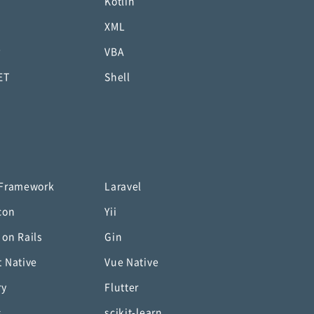
Kotlin
XML
P
VBA
ET
Shell
 Framework
Laravel
con
Yii
 on Rails
Gin
t Native
Vue Native
ry
Flutter
s
scikit-learn