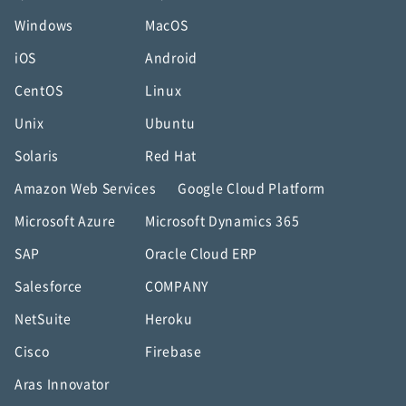
Windows
MacOS
iOS
Android
CentOS
Linux
Unix
Ubuntu
Solaris
Red Hat
Amazon Web Services
Google Cloud Platform
Microsoft Azure
Microsoft Dynamics 365
SAP
Oracle Cloud ERP
Salesforce
COMPANY
NetSuite
Heroku
Cisco
Firebase
Aras Innovator