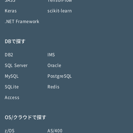
SASS
TensorFlow
Keras
scikit-learn
.NET Framework
DBで探す
DB2
IMS
SQL Server
Oracle
MySQL
PostgreSQL
SQLite
Redis
Access
OS/クラウドで探す
z/OS
AS/400