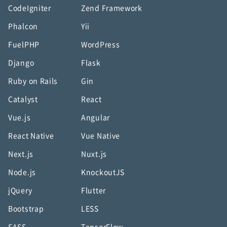
CodeIgniter
Zend Framework
Phalcon
Yii
FuelPHP
WordPress
Django
Flask
Ruby on Rails
Gin
Catalyst
React
Vue.js
Angular
React Native
Vue Native
Next.js
Nuxt.js
Node.js
KnockoutJS
jQuery
Flutter
Bootstrap
LESS