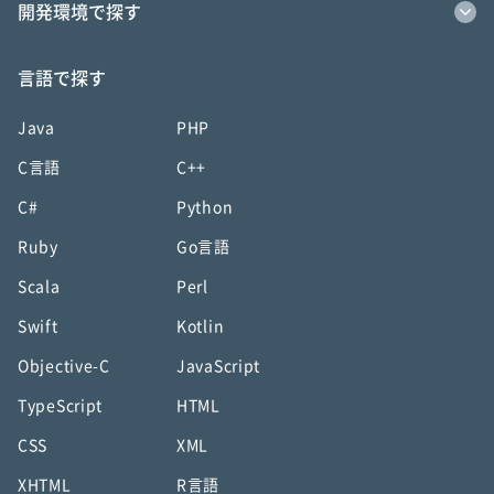
開発環境で探す
言語で探す
Java
PHP
C言語
C++
C#
Python
Ruby
Go言語
Scala
Perl
Swift
Kotlin
Objective-C
JavaScript
TypeScript
HTML
CSS
XML
XHTML
R言語