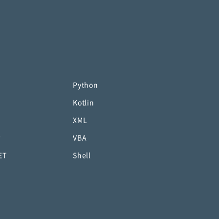
Python
Kotlin
XML
P
VBA
ET
Shell