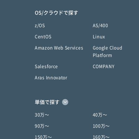
OS/クラウドで探す
z/OS
AS/400
CentOS
Linux
Amazon Web Services
Google Cloud
Platform
Salesforce
COMPANY
Aras Innovator
単価で探す
30万〜
40万〜
90万〜
100万〜
150万〜
160万〜