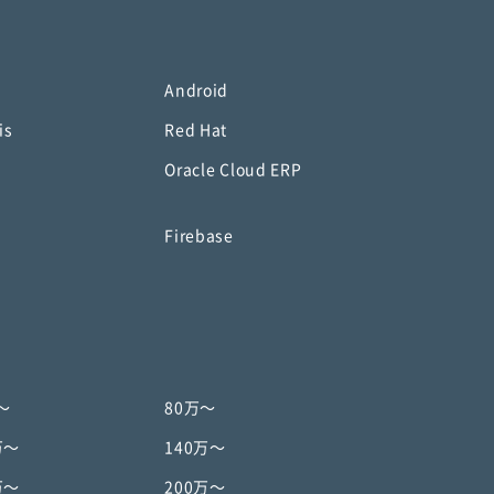
Android
is
Red Hat
Oracle Cloud ERP
o
Firebase
〜
80万〜
万〜
140万〜
万〜
200万〜