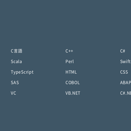
C言語
C++
C#
Scala
Perl
Swift
TypeScript
HTML
CSS
SAS
COBOL
ABA
VC
VB.NET
C#.N