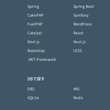
Spring
Spring Boot
CakePHP
Symfony
FuelPHP
WordPress
Catalyst
React
Next.js
Nuxt.js
Bootstrap
LESS
.NET Framework
DBで探す
DB2
IMS
SQLite
Redis