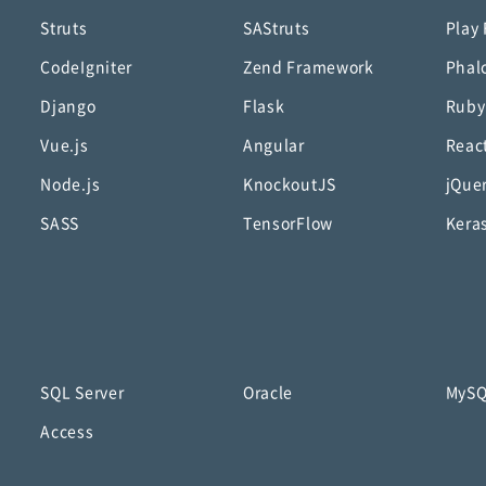
Struts
SAStruts
Play
CodeIgniter
Zend Framework
Phal
Django
Flask
Ruby
Vue.js
Angular
Reac
Node.js
KnockoutJS
jQue
SASS
TensorFlow
Kera
SQL Server
Oracle
MyS
Access