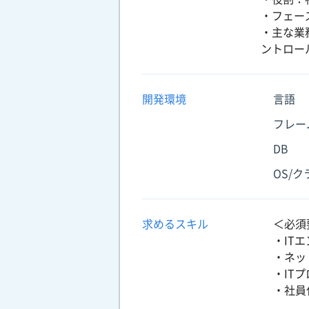
・フェー
・主な業
ントロー
開発環境
言語
フレー
DB
OS/
求めるスキル
＜必須
・IT
・ネッ
・IT
・社員