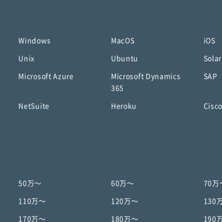
Windows
MacOS
iOS
Unix
Ubuntu
Solar
Microsoft Azure
Microsoft Dynamics
SAP
365
NetSuite
Heroku
Cisc
50万〜
60万〜
70万
110万〜
120万〜
130
170万〜
180万〜
190