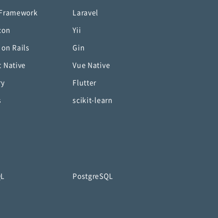
 Framework
Laravel
con
Yii
 on Rails
Gin
t Native
Vue Native
ry
Flutter
s
scikit-learn
QL
PostgreSQL