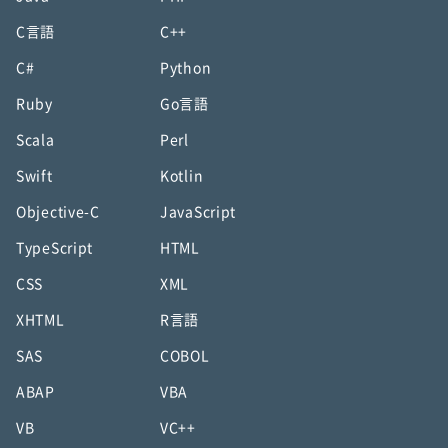
C言語
C++
C#
Python
Ruby
Go言語
Scala
Perl
Swift
Kotlin
Objective-C
JavaScript
TypeScript
HTML
CSS
XML
XHTML
R言語
SAS
COBOL
ABAP
VBA
VB
VC++