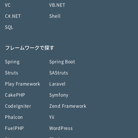
VC
VB.NET
C#.NET
Shell
SQL
フレームワークで探す
Spring
Spring Boot
Struts
SAStruts
Play Framework
Laravel
CakePHP
Symfony
CodeIgniter
Zend Framework
Phalcon
Yii
FuelPHP
WordPress