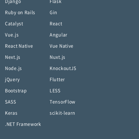
Django
Flask
Ruby on Rails
Gin
Catalyst
React
Vue.js
Angular
React Native
Vue Native
Next.js
Nuxt.js
Node.js
KnockoutJS
jQuery
Flutter
Bootstrap
LESS
SASS
TensorFlow
Keras
scikit-learn
.NET Framework