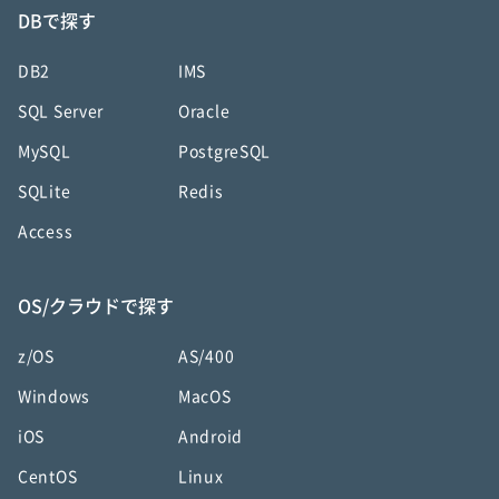
DBで探す
DB2
IMS
SQL Server
Oracle
MySQL
PostgreSQL
SQLite
Redis
Access
OS/クラウドで探す
z/OS
AS/400
Windows
MacOS
iOS
Android
CentOS
Linux