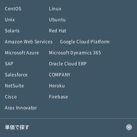
CentOS
Linux
Unix
Ubuntu
Solaris
Red Hat
Amazon Web Services
Google Cloud Platform
Microsoft Azure
Microsoft Dynamics 365
SAP
Oracle Cloud ERP
Salesforce
COMPANY
NetSuite
Heroku
Cisco
Firebase
Aras Innovator
単価で探す