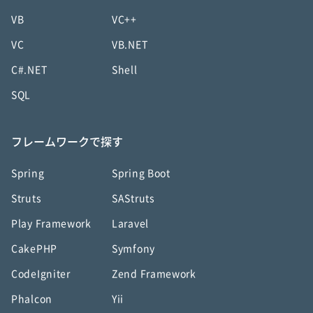
VB
VC++
VC
VB.NET
C#.NET
Shell
SQL
フレームワークで探す
Spring
Spring Boot
Struts
SAStruts
Play Framework
Laravel
CakePHP
Symfony
CodeIgniter
Zend Framework
Phalcon
Yii