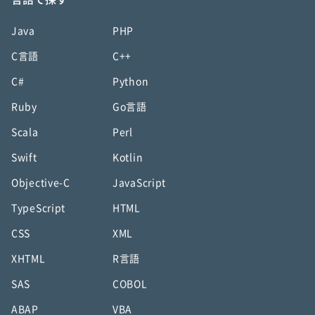
Java
PHP
C言語
C++
C#
Python
Ruby
Go言語
Scala
Perl
Swift
Kotlin
Objective-C
JavaScript
TypeScript
HTML
CSS
XML
XHTML
R言語
SAS
COBOL
ABAP
VBA