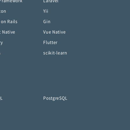
 Framework
Laravel
con
Yii
 on Rails
Gin
t Native
Vue Native
ry
Flutter
s
scikit-learn
QL
PostgreSQL