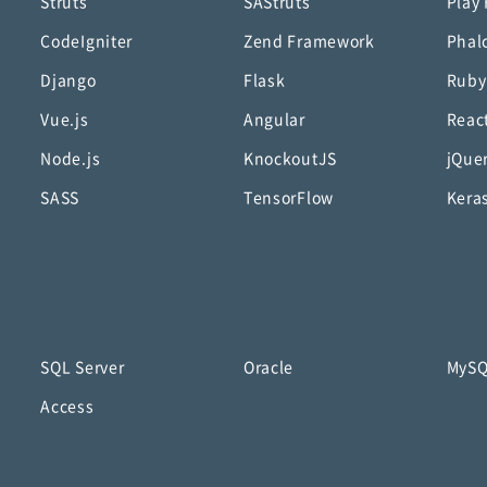
Struts
SAStruts
Play
CodeIgniter
Zend Framework
Phal
Django
Flask
Ruby
Vue.js
Angular
Reac
Node.js
KnockoutJS
jQue
SASS
TensorFlow
Kera
SQL Server
Oracle
MyS
Access