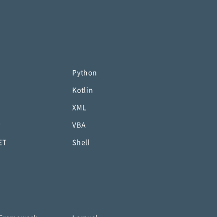
Python
Kotlin
XML
P
VBA
ET
Shell