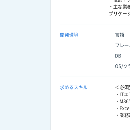
・主な業務
プリケー
開発環境
言語
フレー
DB
OS/
求めるスキル
＜必須
・IT
・M36
・Exc
・業務