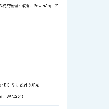
構成管理・改善、PowerAppsア
ower BI）やUI設計の知見
t、VBAなど）