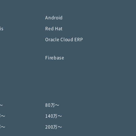
Android
is
Red Hat
Oracle Cloud ERP
o
Firebase
〜
80万〜
万〜
140万〜
万〜
200万〜