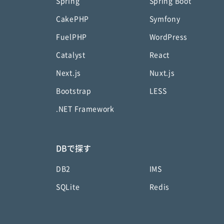
Spring
Spring Boot
CakePHP
Symfony
FuelPHP
WordPress
Catalyst
React
Next.js
Nuxt.js
Bootstrap
LESS
.NET Framework
DBで探す
DB2
IMS
SQLite
Redis