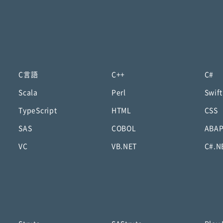
C言語
C++
C#
Scala
Perl
Swift
TypeScript
HTML
CSS
SAS
COBOL
ABA
VC
VB.NET
C#.N