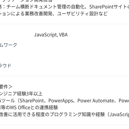
：チーム横断ドキュメント管理の自動化、SharePointサイトの
ションによる業務改善開発、ユーザビリティ設計など
JavaScript, VBA
ムワーク
クラウド
要件＞
エンジニア経験3年以上
5ツール（SharePoint、PowerApps、Power Automate、P
el等のMS Officeとの連携経験
改善に活用できる程度のプログラミング知識や経験（JavaScrip