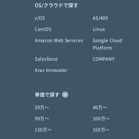
OS/クラウドで探す
z/OS
AS/400
CentOS
Linux
Amazon Web Services
Google Cloud
Platform
Salesforce
COMPANY
Aras Innovator
単価で探す
30万〜
40万〜
90万〜
100万〜
150万〜
160万〜