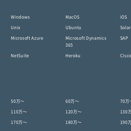
Windows
MacOS
iOS
Unix
Ubuntu
Solar
Microsoft Azure
Microsoft Dynamics
SAP
365
NetSuite
Heroku
Cisc
50万〜
60万〜
70万
110万〜
120万〜
130
170万〜
180万〜
190