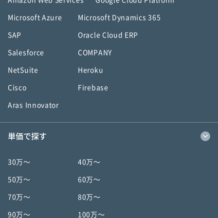
Amazon Web Services
Google Cloud Platform
Microsoft Azure
Microsoft Dynamics 365
SAP
Oracle Cloud ERP
Salesforce
COMPANY
NetSuite
Heroku
Cisco
Firebase
Aras Innovator
単価で探す
30万〜
40万〜
50万〜
60万〜
70万〜
80万〜
90万〜
100万〜