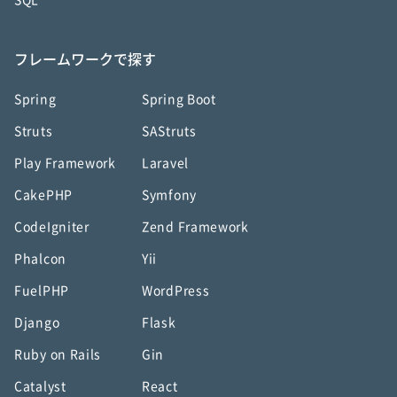
SQL
フレームワークで探す
Spring
Spring Boot
Struts
SAStruts
Play Framework
Laravel
CakePHP
Symfony
CodeIgniter
Zend Framework
Phalcon
Yii
FuelPHP
WordPress
Django
Flask
Ruby on Rails
Gin
Catalyst
React