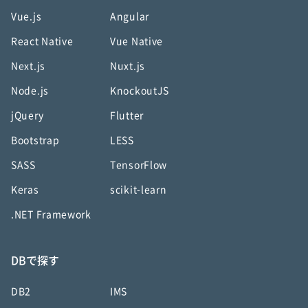
Vue.js
Angular
React Native
Vue Native
Next.js
Nuxt.js
Node.js
KnockoutJS
jQuery
Flutter
Bootstrap
LESS
SASS
TensorFlow
Keras
scikit-learn
.NET Framework
DBで探す
DB2
IMS