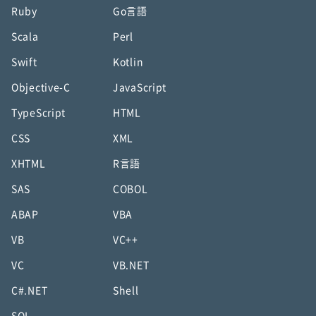
Ruby
Go言語
Scala
Perl
Swift
Kotlin
Objective-C
JavaScript
TypeScript
HTML
CSS
XML
XHTML
R言語
SAS
COBOL
ABAP
VBA
VB
VC++
VC
VB.NET
C#.NET
Shell