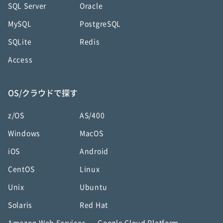
SQL Server
Oracle
MySQL
PostgreSQL
SQLite
Redis
Access
OS/クラウドで探す
z/OS
AS/400
Windows
MacOS
iOS
Android
CentOS
Linux
Unix
Ubuntu
Solaris
Red Hat