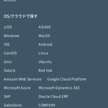
Access
OS/クラウドで探す
z/OS
AS/400
Windows
MacOS
iOS
Android
CentOS
Linux
Unix
Ubuntu
Solaris
Red Hat
Amazon Web Services
Google Cloud Platform
Microsoft Azure
Microsoft Dynamics 365
SAP
Oracle Cloud ERP
Salesforce
COMPANY