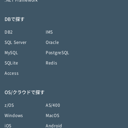
.NET Framework
DBで探す
DB2
IMS
SQL Server
Oracle
MySQL
PostgreSQL
SQLite
Redis
Access
OS/クラウドで探す
z/OS
AS/400
Windows
MacOS
iOS
Android