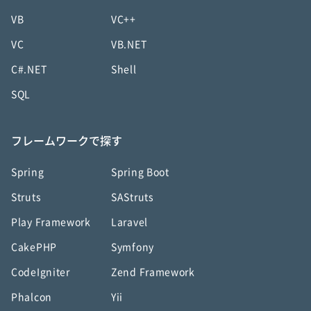
VB
VC++
VC
VB.NET
C#.NET
Shell
SQL
フレームワークで探す
Spring
Spring Boot
Struts
SAStruts
Play Framework
Laravel
CakePHP
Symfony
CodeIgniter
Zend Framework
Phalcon
Yii