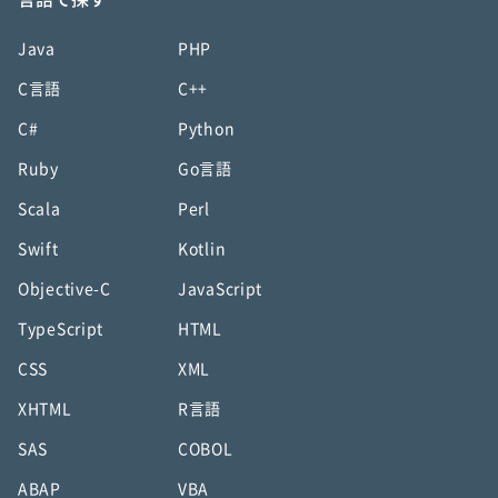
Java
PHP
C言語
C++
C#
Python
Ruby
Go言語
Scala
Perl
Swift
Kotlin
Objective-C
JavaScript
TypeScript
HTML
CSS
XML
XHTML
R言語
SAS
COBOL
ABAP
VBA