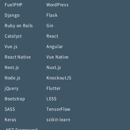
FuelPHP
WordPress
Django
Flask
Ruby on Rails
Gin
Catalyst
React
Vue.js
Angular
React Native
Vue Native
Next.js
Nuxt.js
Node.js
KnockoutJS
jQuery
Flutter
Bootstrap
LESS
SASS
TensorFlow
Keras
scikit-learn