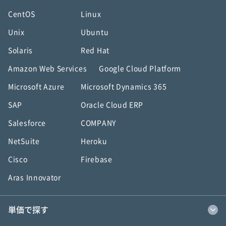
CentOS
Linux
Unix
Ubuntu
Solaris
Red Hat
Amazon Web Services
Google Cloud Platform
Microsoft Azure
Microsoft Dynamics 365
SAP
Oracle Cloud ERP
Salesforce
COMPANY
NetSuite
Heroku
Cisco
Firebase
Aras Innovator
単価で探す