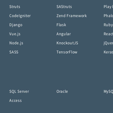
Struts
SAStruts
Play
CodeIgniter
Zend Framework
Phal
Django
Flask
Ruby
Vue.js
Angular
Reac
Node.js
KnockoutJS
jQue
SASS
TensorFlow
Kera
SQL Server
Oracle
MyS
Access