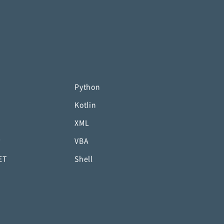
Python
Kotlin
XML
P
VBA
ET
Shell