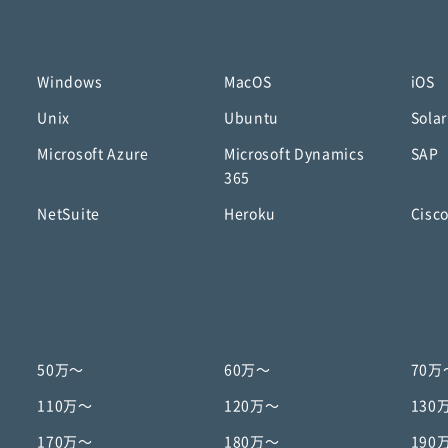
Windows
MacOS
iOS
Unix
Ubuntu
Solar
Microsoft Azure
Microsoft Dynamics
SAP
365
NetSuite
Heroku
Cisc
50万〜
60万〜
70万
110万〜
120万〜
130
170万〜
180万〜
190