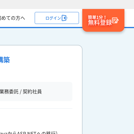
簡単1分！
初めての方へ
ログイン
無料登録
構築
業務委託 / 契約社員
からASP.NETへの移行）