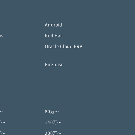
Android
is
Red Hat
Oracle Cloud ERP
o
Firebase
〜
80万〜
万〜
140万〜
万〜
200万〜