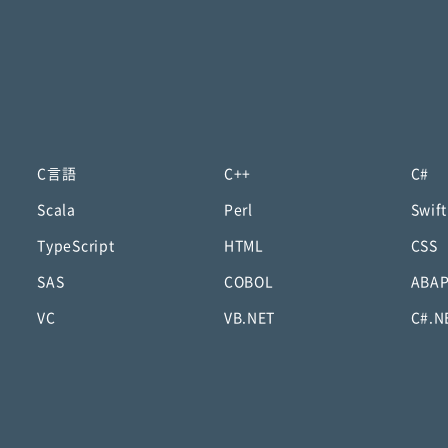
C言語
C++
C#
Scala
Perl
Swift
TypeScript
HTML
CSS
SAS
COBOL
ABA
VC
VB.NET
C#.N