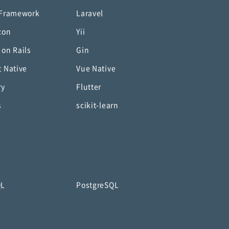
 Framework
Laravel
con
Yii
 on Rails
Gin
t Native
Vue Native
ry
Flutter
s
scikit-learn
QL
PostgreSQL