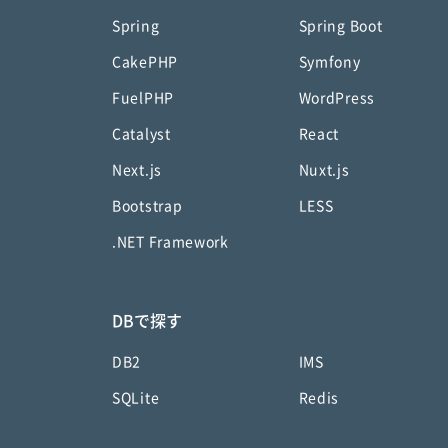
Spring
Spring Boot
CakePHP
Symfony
FuelPHP
WordPress
Catalyst
React
Next.js
Nuxt.js
Bootstrap
LESS
.NET Framework
DBで探す
DB2
IMS
SQLite
Redis