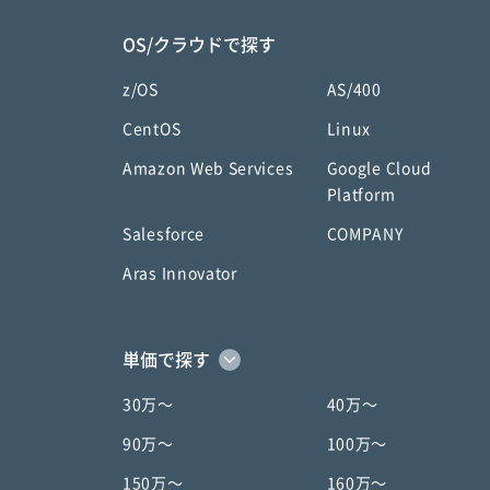
OS/クラウドで探す
z/OS
AS/400
CentOS
Linux
Amazon Web Services
Google Cloud
Platform
Salesforce
COMPANY
Aras Innovator
単価で探す
30万〜
40万〜
90万〜
100万〜
150万〜
160万〜