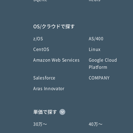
OS/クラウドで探す
z/OS
AS/400
CentOS
Linux
Amazon Web Services
Google Cloud
Platform
Salesforce
COMPANY
Aras Innovator
単価で探す
30万〜
40万〜