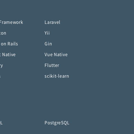
 Framework
Laravel
con
Yii
 on Rails
Gin
t Native
Vue Native
ry
Flutter
s
scikit-learn
QL
PostgreSQL