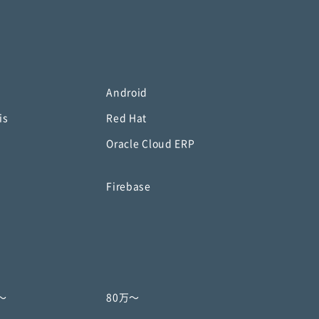
Android
is
Red Hat
Oracle Cloud ERP
o
Firebase
〜
80万〜