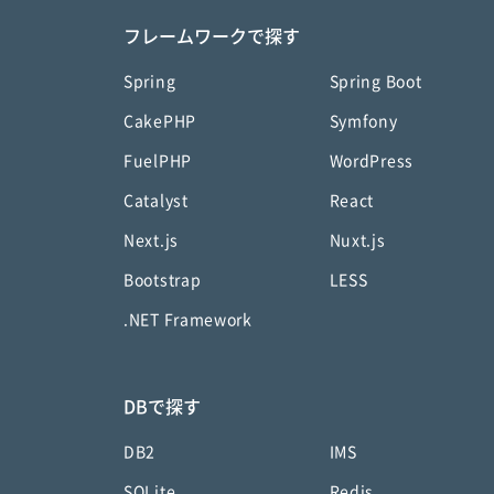
フレームワークで探す
Spring
Spring Boot
CakePHP
Symfony
FuelPHP
WordPress
Catalyst
React
Next.js
Nuxt.js
Bootstrap
LESS
.NET Framework
DBで探す
DB2
IMS
SQLite
Redis