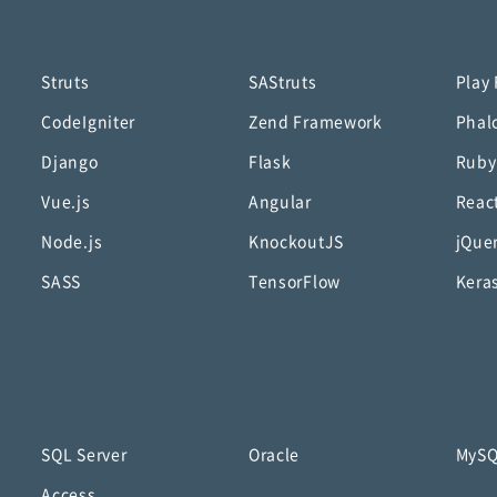
Struts
SAStruts
Play
CodeIgniter
Zend Framework
Phal
Django
Flask
Ruby
Vue.js
Angular
Reac
Node.js
KnockoutJS
jQue
SASS
TensorFlow
Kera
SQL Server
Oracle
MyS
Access