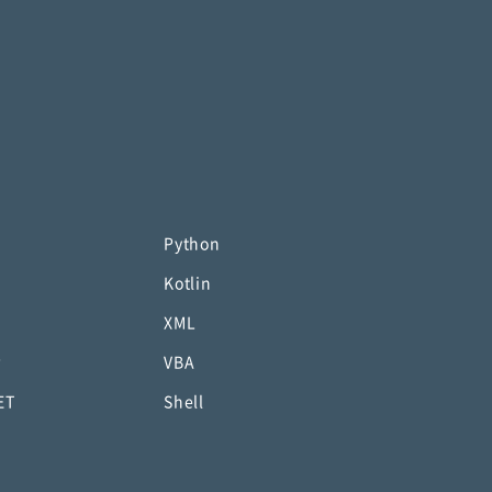
Python
Kotlin
XML
P
VBA
ET
Shell