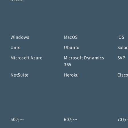
Windows
MacOS
iOS
Unix
Ubuntu
Solar
Microsoft Azure
Microsoft Dynamics
SAP
365
NetSuite
Heroku
Cisc
50万〜
60万〜
70万