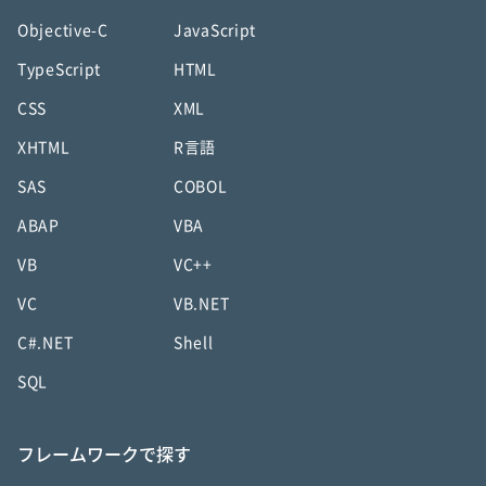
Objective-C
JavaScript
TypeScript
HTML
CSS
XML
XHTML
R言語
SAS
COBOL
ABAP
VBA
VB
VC++
VC
VB.NET
C#.NET
Shell
SQL
フレームワークで探す