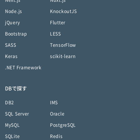
Next.js
Nuxt.js
Node.js
KnockoutJS
jQuery
Flutter
Bootstrap
LESS
SASS
TensorFlow
Keras
scikit-learn
.NET Framework
DBで探す
DB2
IMS
SQL Server
Oracle
MySQL
PostgreSQL
SQLite
Redis