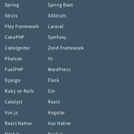
Spring
Spring Boot
Struts
SAStruts
Play Framework
Laravel
CakePHP
Symfony
CodeIgniter
Zend Framework
Phalcon
Yii
FuelPHP
WordPress
Django
Flask
Ruby on Rails
Gin
Catalyst
React
Vue.js
Angular
React Native
Vue Native