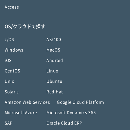
Access
OS/クラウドで探す
z/OS
AS/400
Windows
MacOS
iOS
Android
CentOS
Linux
Unix
Ubuntu
Solaris
Red Hat
Amazon Web Services
Google Cloud Platform
Microsoft Azure
Microsoft Dynamics 365
SAP
Oracle Cloud ERP