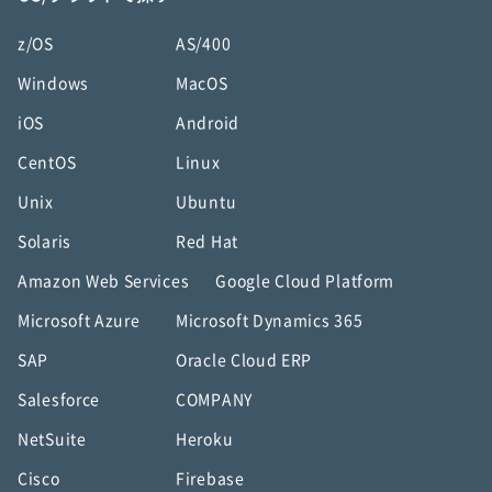
z/OS
AS/400
Windows
MacOS
iOS
Android
CentOS
Linux
Unix
Ubuntu
Solaris
Red Hat
Amazon Web Services
Google Cloud Platform
Microsoft Azure
Microsoft Dynamics 365
SAP
Oracle Cloud ERP
Salesforce
COMPANY
NetSuite
Heroku
Cisco
Firebase