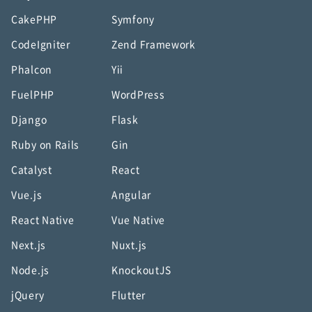
CakePHP
Symfony
CodeIgniter
Zend Framework
Phalcon
Yii
FuelPHP
WordPress
Django
Flask
Ruby on Rails
Gin
Catalyst
React
Vue.js
Angular
React Native
Vue Native
Next.js
Nuxt.js
Node.js
KnockoutJS
jQuery
Flutter