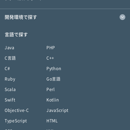
開発環境で探す
言語で探す
Java
PHP
C言語
C++
C#
Python
Ruby
Go言語
Scala
Perl
Swift
Kotlin
Objective-C
JavaScript
TypeScript
HTML