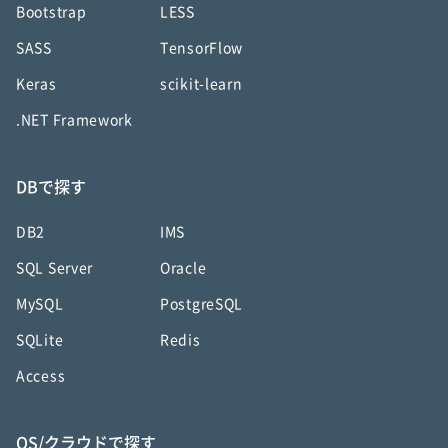
Bootstrap
LESS
SASS
TensorFlow
Keras
scikit-learn
.NET Framework
DBで探す
DB2
IMS
SQL Server
Oracle
MySQL
PostgreSQL
SQLite
Redis
Access
OS/クラウドで探す