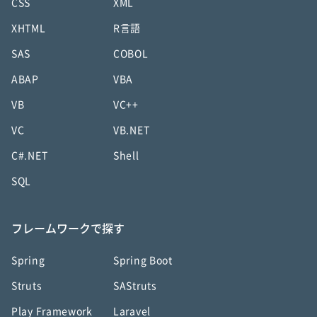
CSS
XML
XHTML
R言語
SAS
COBOL
ABAP
VBA
VB
VC++
VC
VB.NET
C#.NET
Shell
SQL
フレームワークで探す
Spring
Spring Boot
Struts
SAStruts
Play Framework
Laravel