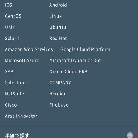
iOS
Android
CentOS
Linux
Unix
Ubuntu
Solaris
Red Hat
Amazon Web Services
Google Cloud Platform
Microsoft Azure
Microsoft Dynamics 365
SAP
Oracle Cloud ERP
Salesforce
COMPANY
NetSuite
Heroku
Cisco
Firebase
Aras Innovator
単価で探す