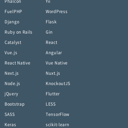
Phalcon
Yii
FuelPHP
WordPress
Django
Flask
Ruby on Rails
Gin
Catalyst
React
Vue.js
Angular
React Native
Vue Native
Next.js
Nuxt.js
Node.js
KnockoutJS
jQuery
Flutter
Bootstrap
LESS
SASS
TensorFlow
Keras
scikit-learn