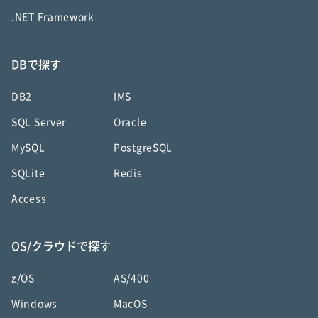
.NET Framework
DBで探す
DB2
IMS
SQL Server
Oracle
MySQL
PostgreSQL
SQLite
Redis
Access
OS/クラウドで探す
z/OS
AS/400
Windows
MacOS