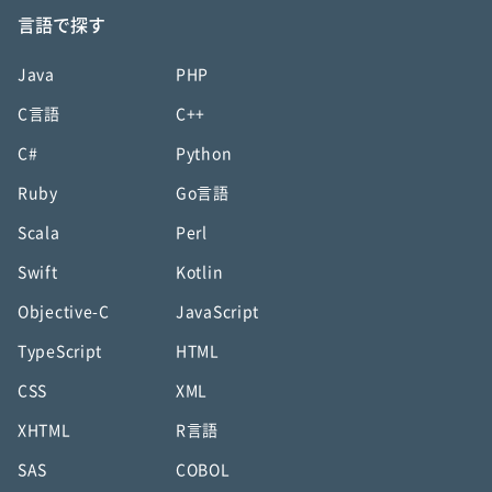
言語で探す
Java
PHP
C言語
C++
C#
Python
Ruby
Go言語
Scala
Perl
Swift
Kotlin
Objective-C
JavaScript
TypeScript
HTML
CSS
XML
XHTML
R言語
SAS
COBOL