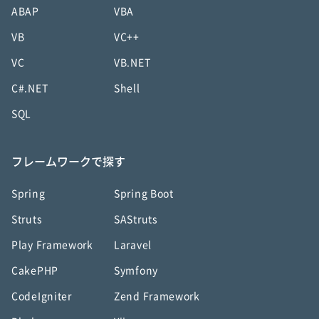
ABAP
VBA
VB
VC++
VC
VB.NET
C#.NET
Shell
SQL
フレームワークで探す
Spring
Spring Boot
Struts
SAStruts
Play Framework
Laravel
CakePHP
Symfony
CodeIgniter
Zend Framework