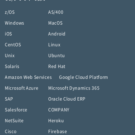
z/OS
AS/400
Windows
MacOS
iOS
Android
CentOS
Linux
Unix
Ubuntu
Solaris
Red Hat
Amazon Web Services
Google Cloud Platform
Microsoft Azure
Microsoft Dynamics 365
SAP
Oracle Cloud ERP
Salesforce
COMPANY
NetSuite
Heroku
Cisco
Firebase