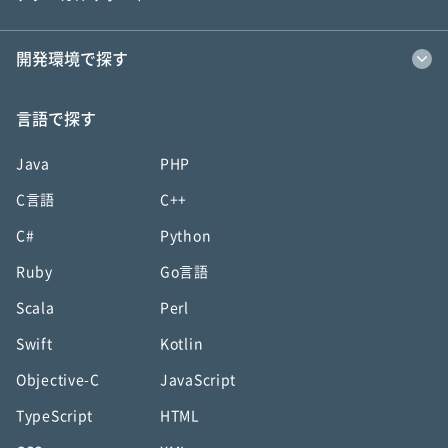
開発環境で探す
言語で探す
Java
PHP
C言語
C++
C#
Python
Ruby
Go言語
Scala
Perl
Swift
Kotlin
Objective-C
JavaScript
TypeScript
HTML