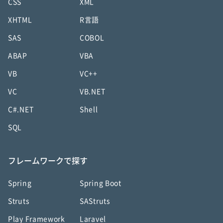
CSS
XML
XHTML
R言語
SAS
COBOL
ABAP
VBA
VB
VC++
VC
VB.NET
C#.NET
Shell
SQL
フレームワークで探す
Spring
Spring Boot
Struts
SAStruts
Play Framework
Laravel