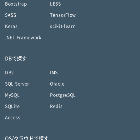
Bootstrap
LESS
SASS
TensorFlow
Keras
scikit-learn
.NET Framework
DBで探す
DB2
IMS
SQL Server
Oracle
MySQL
PostgreSQL
SQLite
Redis
Access
OS/クラウドで探す