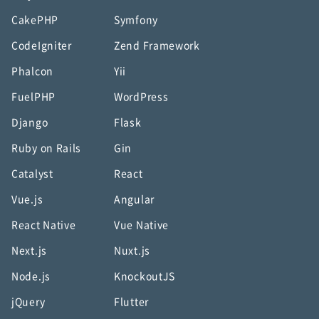
CakePHP
Symfony
CodeIgniter
Zend Framework
Phalcon
Yii
FuelPHP
WordPress
Django
Flask
Ruby on Rails
Gin
Catalyst
React
Vue.js
Angular
React Native
Vue Native
Next.js
Nuxt.js
Node.js
KnockoutJS
jQuery
Flutter