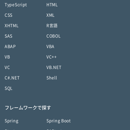
TypeScript
HTML
CSS
XML
XHTML
R言語
SAS
COBOL
ABAP
VBA
VB
VC++
VC
VB.NET
C#.NET
Shell
SQL
フレームワークで探す
Spring
Spring Boot