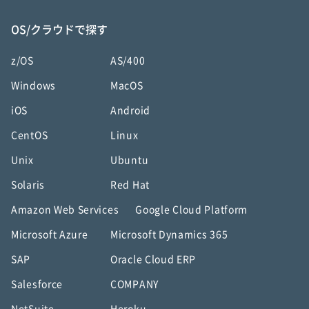
OS/クラウドで探す
z/OS
AS/400
Windows
MacOS
iOS
Android
CentOS
Linux
Unix
Ubuntu
Solaris
Red Hat
Amazon Web Services
Google Cloud Platform
Microsoft Azure
Microsoft Dynamics 365
SAP
Oracle Cloud ERP
Salesforce
COMPANY