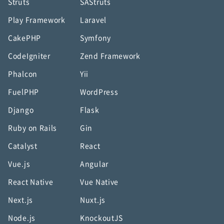
Struts
SAStruts
Play Framework
Laravel
CakePHP
Symfony
CodeIgniter
Zend Framework
Phalcon
Yii
FuelPHP
WordPress
Django
Flask
Ruby on Rails
Gin
Catalyst
React
Vue.js
Angular
React Native
Vue Native
Next.js
Nuxt.js
Node.js
KnockoutJS