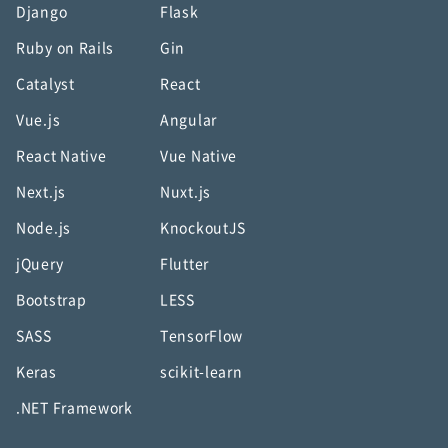
Django
Flask
Ruby on Rails
Gin
Catalyst
React
Vue.js
Angular
React Native
Vue Native
Next.js
Nuxt.js
Node.js
KnockoutJS
jQuery
Flutter
Bootstrap
LESS
SASS
TensorFlow
Keras
scikit-learn
.NET Framework