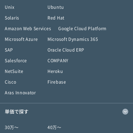
Unix
Ubuntu
Solaris
Red Hat
Amazon Web Services
Google Cloud Platform
Microsoft Azure
Microsoft Dynamics 365
SAP
Oracle Cloud ERP
Salesforce
COMPANY
NetSuite
Heroku
Cisco
Firebase
Aras Innovator
単価で探す
30万〜
40万〜