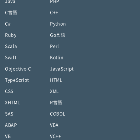
Java
PHP
C言語
C++
C#
Python
Ruby
Go言語
Scala
Perl
Swift
Kotlin
Objective-C
JavaScript
TypeScript
HTML
CSS
XML
XHTML
R言語
SAS
COBOL
ABAP
VBA
VB
VC++