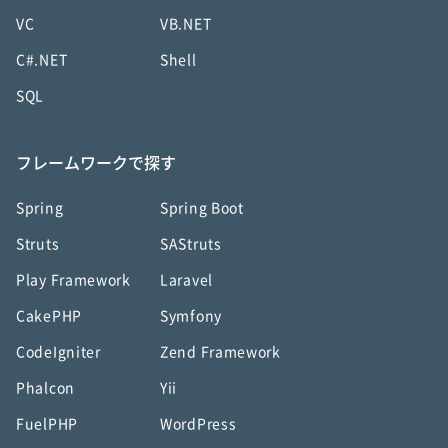
VC
VB.NET
C#.NET
Shell
SQL
フレームワークで探す
Spring
Spring Boot
Struts
SAStruts
Play Framework
Laravel
CakePHP
Symfony
CodeIgniter
Zend Framework
Phalcon
Yii
FuelPHP
WordPress