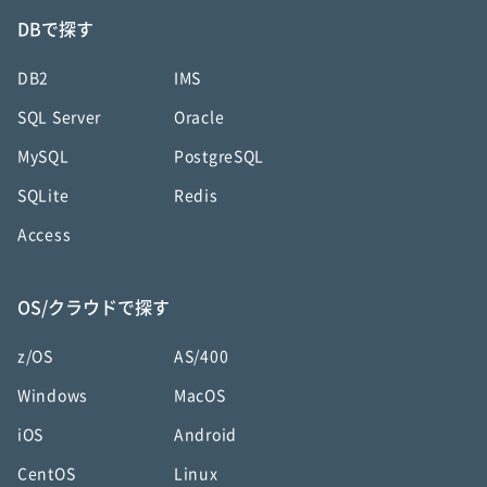
DBで探す
DB2
IMS
SQL Server
Oracle
MySQL
PostgreSQL
SQLite
Redis
Access
OS/クラウドで探す
z/OS
AS/400
Windows
MacOS
iOS
Android
CentOS
Linux