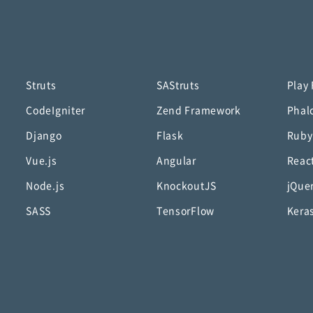
Struts
SAStruts
Play
CodeIgniter
Zend Framework
Phal
Django
Flask
Ruby
Vue.js
Angular
Reac
Node.js
KnockoutJS
jQue
SASS
TensorFlow
Kera