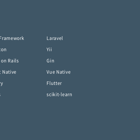
 Framework
Laravel
con
Yii
 on Rails
Gin
t Native
Vue Native
ry
Flutter
s
scikit-learn