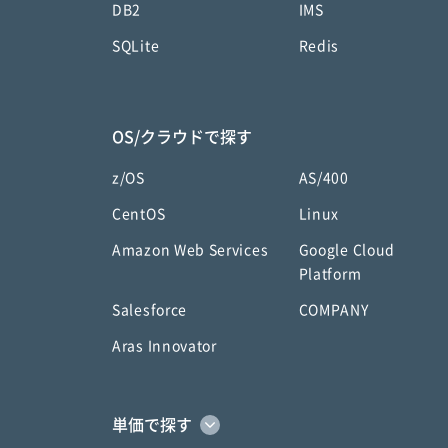
DB2
IMS
SQLite
Redis
OS/クラウドで探す
z/OS
AS/400
CentOS
Linux
Amazon Web Services
Google Cloud
Platform
Salesforce
COMPANY
Aras Innovator
単価で探す