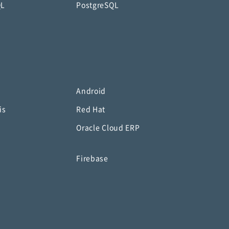
QL
PostgreSQL
Android
is
Red Hat
Oracle Cloud ERP
o
Firebase