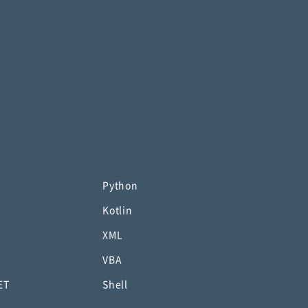
Python
Kotlin
XML
P
VBA
ET
Shell