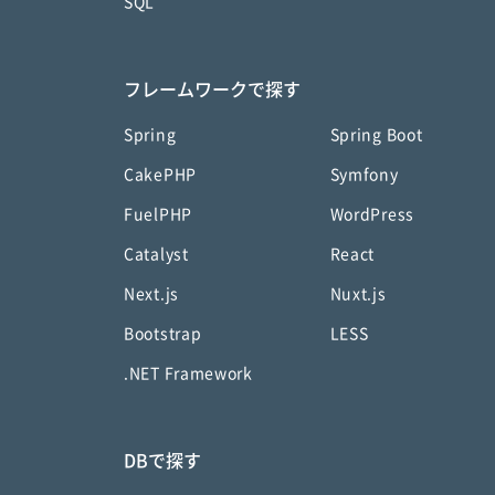
SQL
フレームワークで探す
Spring
Spring Boot
CakePHP
Symfony
FuelPHP
WordPress
Catalyst
React
Next.js
Nuxt.js
Bootstrap
LESS
.NET Framework
DBで探す