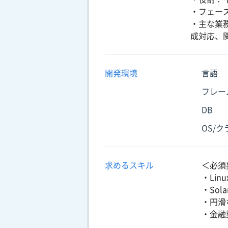
・フェー
・主な業務
成対応、
開発環境
言語
フレー
DB
OS/
求めるスキル
＜必須
・Li
・Sol
・円滑
・金融