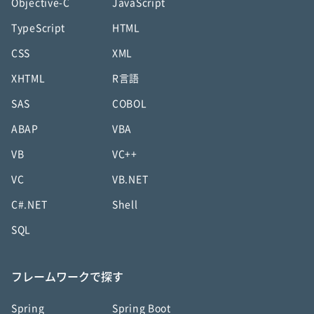
Objective-C
JavaScript
TypeScript
HTML
CSS
XML
XHTML
R言語
SAS
COBOL
ABAP
VBA
VB
VC++
VC
VB.NET
C#.NET
Shell
SQL
フレームワークで探す
Spring
Spring Boot