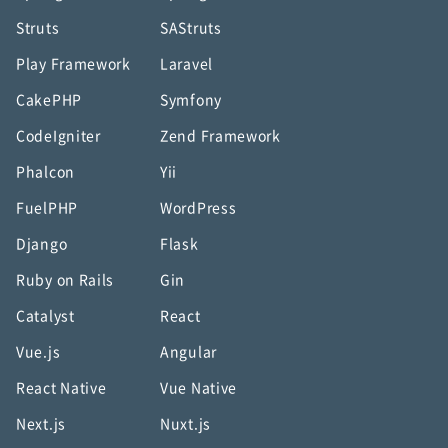
Struts
SAStruts
Play Framework
Laravel
CakePHP
Symfony
CodeIgniter
Zend Framework
Phalcon
Yii
FuelPHP
WordPress
Django
Flask
Ruby on Rails
Gin
Catalyst
React
Vue.js
Angular
React Native
Vue Native
Next.js
Nuxt.js