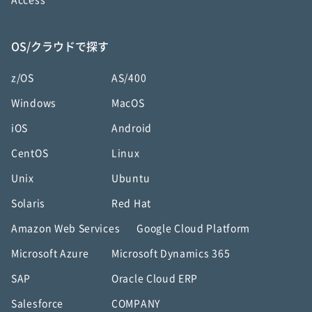
Access
OS/クラウドで探す
z/OS
AS/400
Windows
MacOS
iOS
Android
CentOS
Linux
Unix
Ubuntu
Solaris
Red Hat
Amazon Web Services
Google Cloud Platform
Microsoft Azure
Microsoft Dynamics 365
SAP
Oracle Cloud ERP
Salesforce
COMPANY