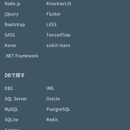
Node.js
KnockoutJS
jQuery
Flutter
Bootstrap
LESS
SASS
TensorFlow
Keras
scikit-learn
.NET Framework
DBで探す
DB2
IMS
SQL Server
Oracle
MySQL
PostgreSQL
SQLite
Redis